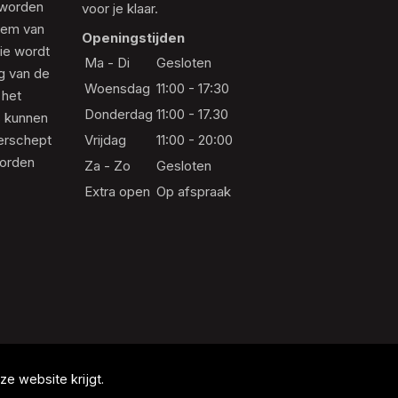
 worden
voor je klaar.
eem van
Openingstijden
die wordt
Ma - Di
Gesloten
ng van de
Woensdag
11:00 - 17:30
 het
Donderdag
11:00 - 17.30
s kunnen
erschept
Vrijdag
11:00 - 20:00
worden
Za - Zo
Gesloten
Extra open
Op afspraak
e website krijgt.