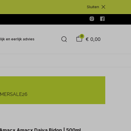
Sluiten
0
€ 0,00
ijk en eerlijk advies
SUMMERSALE26
Amacx Amacx Daiya Bidon | 500ml