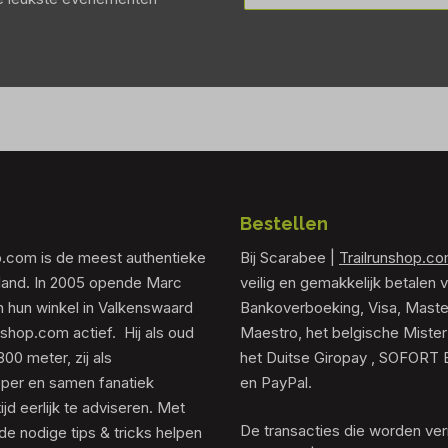
Bestellen
p.com is de meest authentieke
Bij Scarabee |
Trailrunshop.c
rland. In 2005 opende Marc
veilig en gemakkelijk betalen v
 hun winkel in Valkenswaard
Bankoverboeking, Visa, Maste
unshop.com actief. Hij als oud
Maestro, het belgische Mister
0 meter, zij als
het Duitse Giropay , SOFORT 
er en samen fanatiek
en PayPal.
tijd eerlijk te adviseren. Met
De transacties die worden ver
de nodige tips & tricks helpen