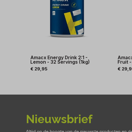
Amacx Energy Drink 2:1 -
Amacx 
Lemon - 32 Servings (1kg)
Fruit 
€ 29,95
€ 29,
Nieuwsbrief
Altijd op de hoogte van de nieuwste producten en 