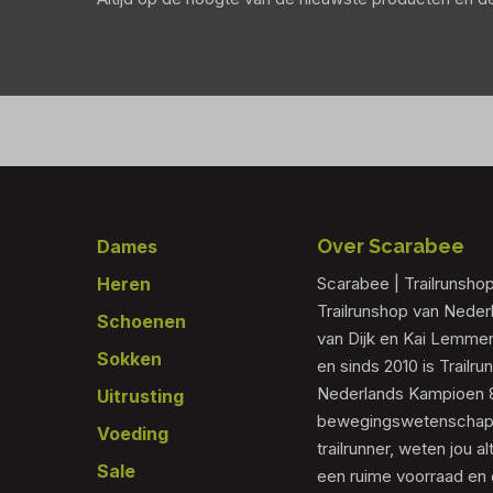
Footer
Over Scarabee
Dames
Heren
Scarabee | Trailrunsho
Trailrunshop van Nede
Schoenen
van Dijk en Kai Lemmen
Sokken
en sinds 2010 is Trailr
Nederlands Kampioen 80
Uitrusting
bewegingswetenschapp
Voeding
trailrunner, weten jou al
Sale
een ruime voorraad en 