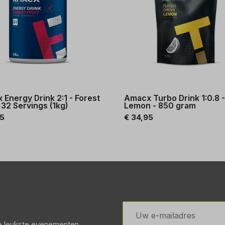
Energy Drink 2:1 - Forest
Amacx Turbo Drink 1:0.8 
- 32 Servings (1kg)
Lemon - 850 gram
95
€ 34,95
E-
mailadres
de leukste evenementen