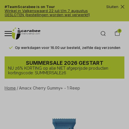
#TeamScarabee is on Tour
Sluiten
Winkel in Valkenswaard 22 juli t/m 7 augustus
GESLOTEN (bestellingen worden wel verwerkt!)
0
Op werkdagen voor 16.00 uur besteld, zelfde dag verzonden
Amacx
SUMMERSALE 2026 GESTART
Cherry
NU 26% KORTING op alle NIET afgeprijsde producten
Gummy+
kortingscode: SUMMERSALE26
-
Home
Amacx Cherry Gummy+ - 1 Reep
1
Reep
-
Trailrunshop