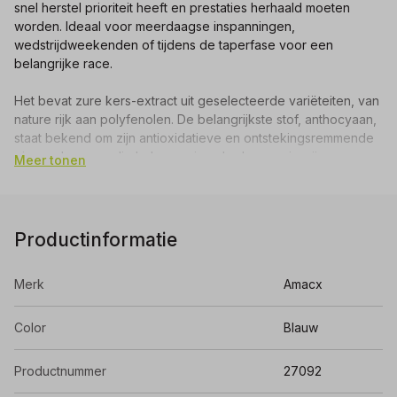
snel herstel prioriteit heeft en prestaties herhaald moeten
worden. Ideaal voor meerdaagse inspanningen,
wedstrijdweekenden of tijdens de taperfase voor een
belangrijke race.
Het bevat zure kers-extract uit geselecteerde variëteiten, van
nature rijk aan polyfenolen. De belangrijkste stof, anthocyaan,
staat bekend om zijn antioxidatieve en ontstekingsremmende
eigenschappen, die helpen spierschade en spierpijn na
Meer tonen
inspanning te verminderen. Met een hoge gestandaardiseerde
dosering anthocyanen biedt Cherry Gummy+ consistente
ondersteuning wanneer je lichaam dat het meest nodig heeft.
Productinformatie
De compacte gummy-vorm maakt het eenvoudig om het op
elk moment te gebruiken, na inspanning of voor het slapen, en
Merk
Amacx
ondersteunt spierherstel en prestaties de volgende dag. Zure
kersen bevatten van nature melatonine, wat kan helpen om
sneller in slaap te vallen en de slaapkwaliteit te ondersteunen.
Color
Blauw
125 mg anthocyanen (gestandaardiseerde dosering)
Productnummer
27092
Ideaal bij korte herstelmomenten
Ondersteunt het verminderen van spierpijn