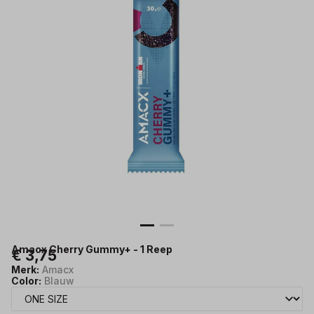
Amacx Cherry Gummy+ - 1 Reep
€ 3,75
Merk:
Amacx
Color:
Blauw