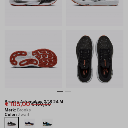
Brooks Adrenaline GTS 24 M
€ 105,00
€ 150,00
Merk:
Brooks
Color:
Zwart