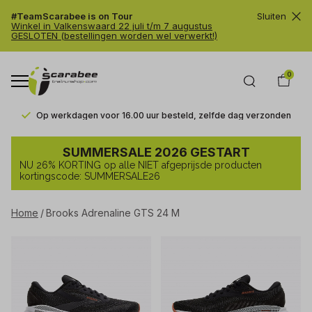
#TeamScarabee is on Tour
Sluiten
Winkel in Valkenswaard 22 juli t/m 7 augustus
GESLOTEN (bestellingen worden wel verwerkt!)
0
Op werkdagen voor 16.00 uur besteld, zelfde dag verzonden
Brooks
SUMMERSALE 2026 GESTART
Adrenaline
NU 26% KORTING op alle NIET afgeprijsde producten
GTS
kortingscode: SUMMERSALE26
24
Home
Brooks Adrenaline GTS 24 M
M
-
Trailrunshop