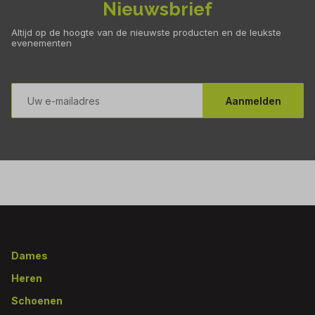
Nieuwsbrief
Altijd op de hoogte van de nieuwste producten en de leukste
evenementen
E-
mailadres
Aanmelden
Footer
Dames
Heren
Schoenen