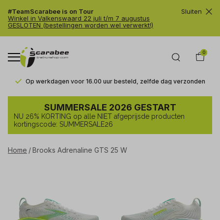
#TeamScarabee is on Tour
Sluiten
Winkel in Valkenswaard 22 juli t/m 7 augustus
GESLOTEN (bestellingen worden wel verwerkt!)
0
Op werkdagen voor 16.00 uur besteld, zelfde dag verzonden
Brooks
SUMMERSALE 2026 GESTART
Adrenaline
NU 26% KORTING op alle NIET afgeprijsde producten
GTS
kortingscode: SUMMERSALE26
25
Home
Brooks Adrenaline GTS 25 W
W
-
Trailrunshop