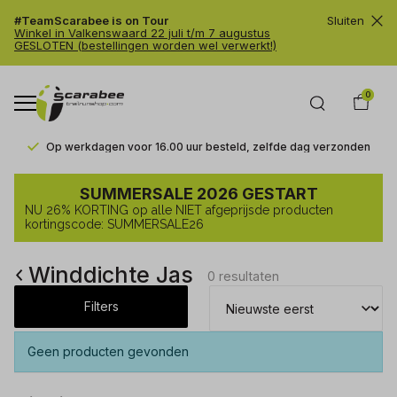
#TeamScarabee is on Tour
Sluiten
Winkel in Valkenswaard 22 juli t/m 7 augustus
GESLOTEN (bestellingen worden wel verwerkt!)
0
Op werkdagen voor 16.00 uur besteld, zelfde dag verzonden
Winddichte
SUMMERSALE 2026 GESTART
Jas
NU 26% KORTING op alle NIET afgeprijsde producten
-
kortingscode: SUMMERSALE26
Trailrunshop
Winddichte Jas
0 resultaten
Filters
Geen producten gevonden