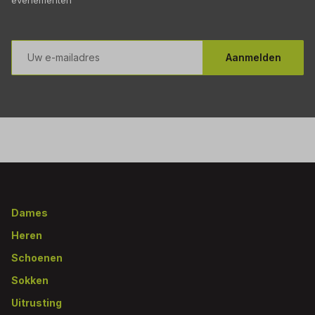
E-
mailadres
Aanmelden
Footer
Dames
Heren
Schoenen
Sokken
Uitrusting