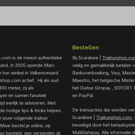
Bestellen
p.com is de meest authentieke
Bij Scarabee |
Trailrunshop.c
rland. In 2005 opende Marc
veilig en gemakkelijk betalen v
 hun winkel in Valkenswaard
Bankoverboeking, Visa, Maste
unshop.com actief. Hij als oud
Maestro, het belgische Mister
0 meter, zij als
het Duitse Giropay , SOFORT 
er en samen fanatiek
en PayPal.
tijd eerlijk te adviseren. Met
De transacties die worden ver
de nodige tips & tricks helpen
Scarabee |
Trailrunshop.com
,
 jouw volgende trailrun
beveiligd door het betaalsyst
 Maar bestel je online, op
MultiSafepay. Alle informatie 
ur besteld, dan verzenden zij