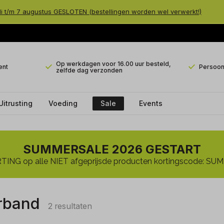
li t/m 7 augustus GESLOTEN (bestellingen worden wel verwerkt!)
Op werkdagen voor 16.00 uur besteld,
ent
Persoonl
zelfde dag verzonden
Uitrusting
Voeding
Sale
Events
SUMMERSALE 2026 GESTART
ING op alle NIET afgeprijsde producten kortingscode: 
rband
2 resultaten