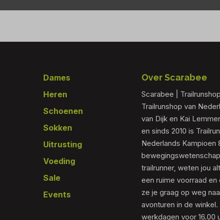
Footer
Over Scarabee
Dames
Heren
Scarabee | Trailrunsho
Trailrunshop van Nede
Schoenen
van Dijk en Kai Lemmen
Sokken
en sinds 2010 is Trailr
Nederlands Kampioen 80
Uitrusting
bewegingswetenschapp
Voeding
trailrunner, weten jou al
Sale
een ruime voorraad en 
ze je graag op weg naar
Events
avonturen in de winkel.
werkdagen voor 16.00 u