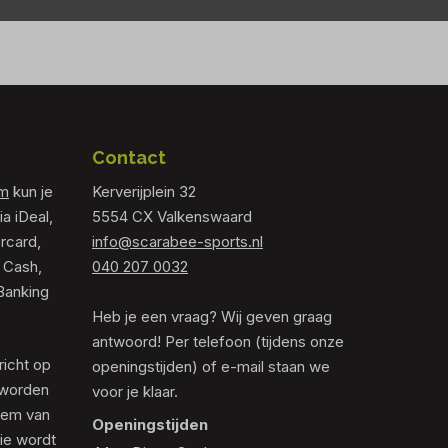
Contact
om
kun je
Kerverijplein 32
ia iDeal,
5554 CX Valkenswaard
rcard,
info@scarabee-sports.nl
 Cash,
040 207 0032
Banking
Heb je een vraag? Wij geven graag
antwoord! Per telefoon (tijdens onze
richt op
openingstijden) of e-mail staan we
 worden
voor je klaar.
eem van
Openingstijden
die wordt