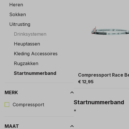
Heren
Sokken
Uitrusting
Drinksystemen
Heuptassen
Kleding Accessoires
Rugzakken
Startnummerband
Compressport Race Be
€ 12,95
MERK
Kies een Merk om op te filteren
Startnummerband
Compressport
*
MAAT