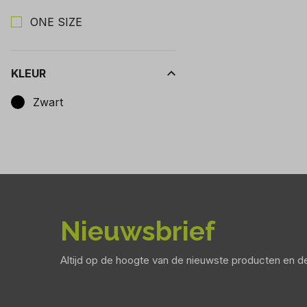
Kies een Maat om op te filteren
ONE SIZE
KLEUR
Kies een Kleur om op te filteren
Zwart
Nieuwsbrief
Altijd op de hoogte van de nieuwste producten en 