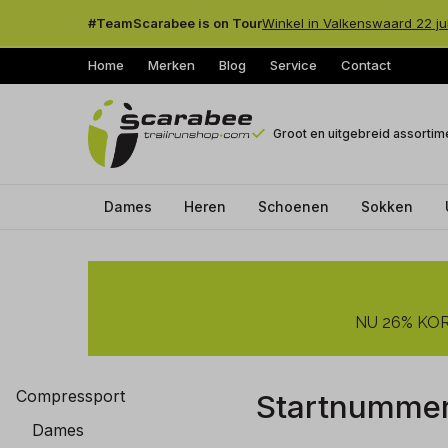
#TeamScarabee is on Tour
Winkel in Valkenswaard 22 ju
Home
Merken
Blog
Service
Contact
Groot en uitgebreid assortim
Dames
Heren
Schoenen
Sokken
Startnummerband
-
NU 26% KORT
Trailrunshop
Compressport
Startnumme
Dames