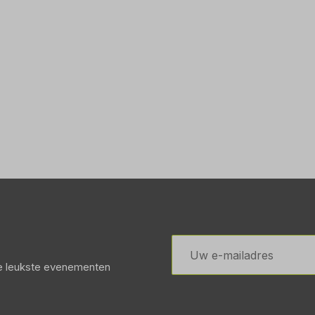
E-
mailadres
de leukste evenementen