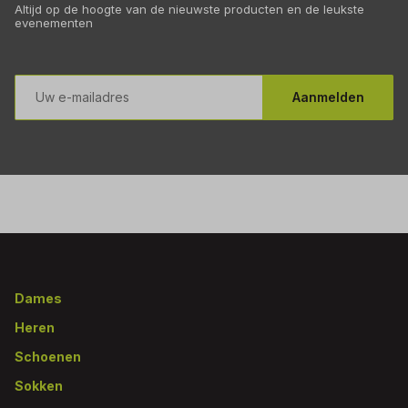
Altijd op de hoogte van de nieuwste producten en de leukste
evenementen
E-
mailadres
Aanmelden
Footer
Dames
Heren
Schoenen
Sokken