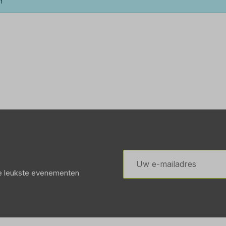
n
E-
mailadres
de leukste evenementen