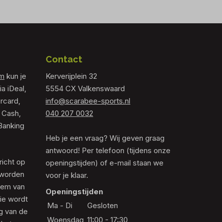
Contact
om
kun je
Kerverijplein 32
ia iDeal,
5554 CX Valkenswaard
rcard,
info@scarabee-sports.nl
 Cash,
040 207 0032
Banking
Heb je een vraag? Wij geven graag
antwoord! Per telefoon (tijdens onze
richt op
openingstijden) of e-mail staan we
 worden
voor je klaar.
eem van
Openingstijden
die wordt
Ma - Di
Gesloten
ng van de
Woensdag
11:00 - 17:30