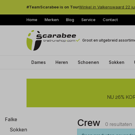
#TeamScarabee is on Tour
Winkel in Valkenswaard 22 ju
Home
Merken
Blog
Service
Contact
Groot en uitgebreid assortim
Dames
Heren
Schoenen
Sokken
Crew
-
NU 26% KORT
Trailrunshop
Falke
Crew
0 resultaten
Sokken