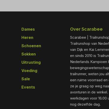
Footer
Over Scarabee
Dames
Heren
Scarabee | Trailrunsho
Trailrunshop van Nede
Schoenen
van Dijk en Kai Lemmen
Sokken
en sinds 2010 is Trailr
Nederlands Kampioen 80
Uitrusting
bewegingswetenschapp
Voeding
trailrunner, weten jou al
Sale
een ruime voorraad en 
ze je graag op weg naar
Events
avonturen in de winkel.
werkdagen voor 16.00 u
nog dezelfde dag.