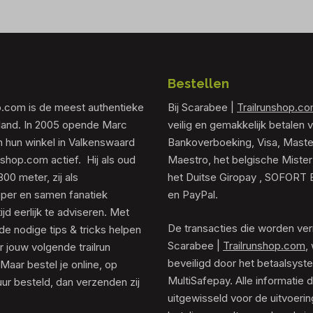
Bestellen
p.com is de meest authentieke
Bij Scarabee |
Trailrunshop.c
rland. In 2005 opende Marc
veilig en gemakkelijk betalen v
 hun winkel in Valkenswaard
Bankoverboeking, Visa, Maste
unshop.com actief. Hij als oud
Maestro, het belgische Mister
0 meter, zij als
het Duitse Giropay , SOFORT 
er en samen fanatiek
en PayPal.
tijd eerlijk te adviseren. Met
De transacties die worden ver
de nodige tips & tricks helpen
Scarabee |
Trailrunshop.com
,
 jouw volgende trailrun
beveiligd door het betaalsyst
 Maar bestel je online, op
MultiSafepay. Alle informatie 
ur besteld, dan verzenden zij
uitgewisseld voor de uitvoeri