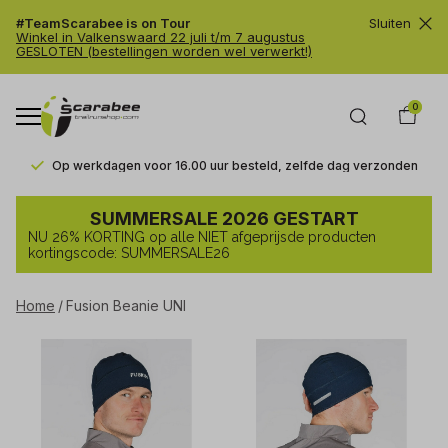
#TeamScarabee is on Tour
Sluiten
Winkel in Valkenswaard 22 juli t/m 7 augustus
GESLOTEN (bestellingen worden wel verwerkt!)
0
Op werkdagen voor 16.00 uur besteld, zelfde dag verzonden
Fusion
SUMMERSALE 2026 GESTART
Beanie
NU 26% KORTING op alle NIET afgeprijsde producten
UNI
kortingscode: SUMMERSALE26
-
Home
Fusion Beanie UNI
Trailrunshop