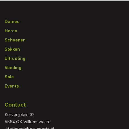
Footer
Dames
Heren
Schoenen
Sokken
Uitrusting
Voeding
Sale
Events
Contact
Kerverijplein 32
5554 CX Valkenswaard
info@scarabee-sports.nl