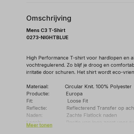
Omschrijving
Mens C3 T-Shirt
0273-NIGHTBLUE
High Performance T-shirt voor hardlopen en all
vochtregulerend. Zo blijf je droog en comfortab
irritatie door schuren. Het shirt wordt eco-vrie
Materiaal: Circular Knit. 100% Polyester
Productie: Europa
Fit: Loose Fit
Reflectie: Reflecterend Transfer op acht
Naden: Zachte Flatlock naden
Logo’s: Positie van logo zorgt voor ruimte
Meer tonen