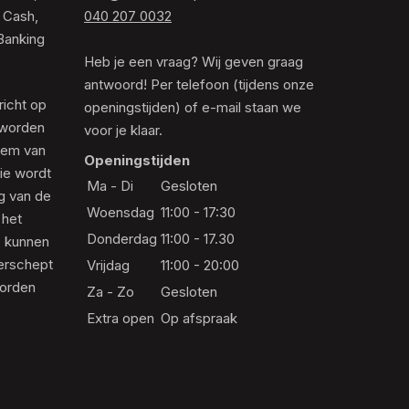
 Cash,
040 207 0032
Banking
Heb je een vraag? Wij geven graag
antwoord! Per telefoon (tijdens onze
richt op
openingstijden) of e-mail staan we
 worden
voor je klaar.
eem van
Openingstijden
die wordt
Ma - Di
Gesloten
ng van de
Woensdag
11:00 - 17:30
 het
Donderdag
11:00 - 17.30
s kunnen
erschept
Vrijdag
11:00 - 20:00
worden
Za - Zo
Gesloten
Extra open
Op afspraak