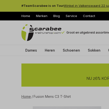
#TeamScarabee is on Tour
Winkel in Valkenswaard 22 ju
Home
Merken
Blog
Service
Contact
Groot en uitgebreid assortim
Dames
Heren
Schoenen
Sokken
Fusion
Mens
NU 26% KORT
C3
T-
Home
Fusion Mens C3 T-Shirt
Shirt