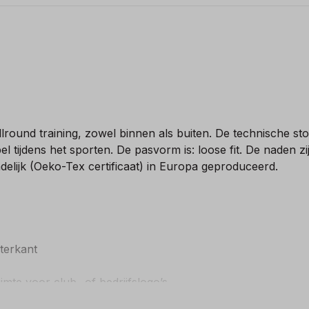
round training, zowel binnen als buiten. De technische stof
el tijdens het sporten. De pasvorm is: loose fit. De naden z
ndelijk (Oeko-Tex certificaat) in Europa geproduceerd.
erkant
 voor club- of bedrijfslogo’s