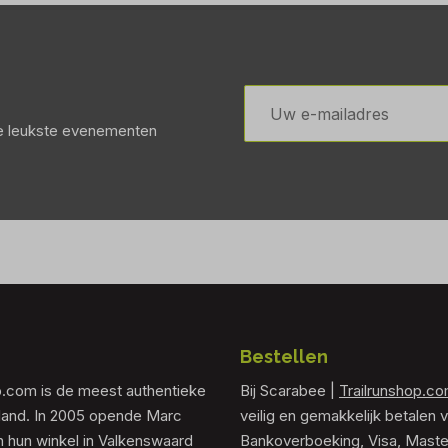
E-
mailadres
de leukste evenementen
Bestellen
p.com is de meest authentieke
Bij Scarabee |
Trailrunshop.c
rland. In 2005 opende Marc
veilig en gemakkelijk betalen v
 hun winkel in Valkenswaard
Bankoverboeking, Visa, Maste