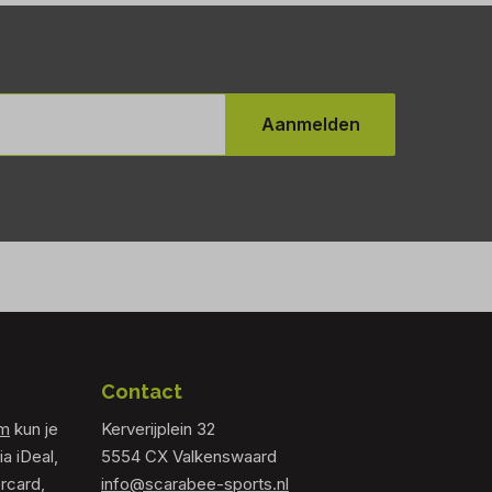
Aanmelden
Contact
om
kun je
Kerverijplein 32
ia iDeal,
5554 CX Valkenswaard
rcard,
info@scarabee-sports.nl