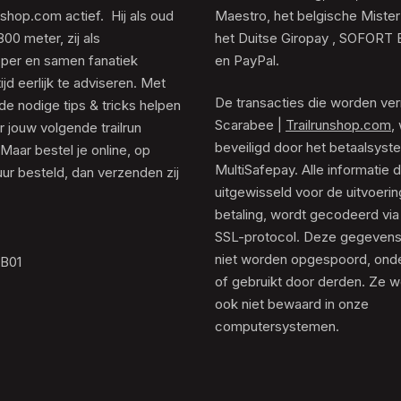
unshop.com actief. Hij als oud
Maestro, het belgische Mister
0 meter, zij als
het Duitse Giropay , SOFORT 
er en samen fanatiek
en PayPal.
tijd eerlijk te adviseren. Met
De transacties die worden ver
de nodige tips & tricks helpen
Scarabee |
Trailrunshop.com
,
 jouw volgende trailrun
beveiligd door het betaalsyst
 Maar bestel je online, op
MultiSafepay. Alle informatie 
ur besteld, dan verzenden zij
uitgewisseld voor de uitvoeri
betaling, wordt gecodeerd via
SSL-protocol. Deze gegeven
niet worden opgespoord, ond
.B01
of gebruikt door derden. Ze 
ook niet bewaard in onze
computersystemen.