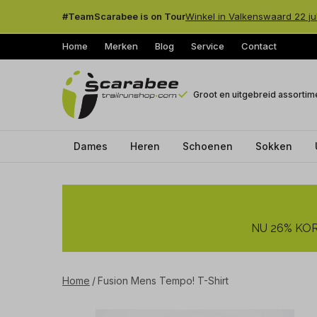
#TeamScarabee is on Tour
Winkel in Valkenswaard 22 ju
Home
Merken
Blog
Service
Contact
Groot en uitgebreid assortim
Dames
Heren
Schoenen
Sokken
Fusion
Mens
NU 26% KORT
Tempo!
T-
Home
Fusion Mens Tempo! T-Shirt
Shirt