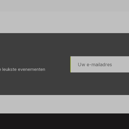
E-
mailadres
de leukste evenementen