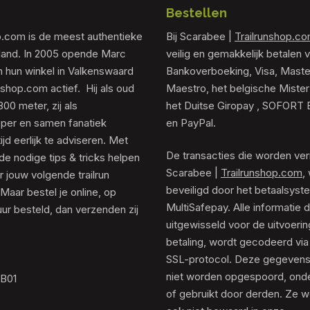
Bestellen
p.com is de meest authentieke
Bij Scarabee |
Trailrunshop.c
rland. In 2005 opende Marc
veilig en gemakkelijk betalen v
 hun winkel in Valkenswaard
Bankoverboeking, Visa, Maste
unshop.com actief. Hij als oud
Maestro, het belgische Mister
0 meter, zij als
het Duitse Giropay , SOFORT 
er en samen fanatiek
en PayPal.
tijd eerlijk te adviseren. Met
De transacties die worden ver
de nodige tips & tricks helpen
Scarabee |
Trailrunshop.com
,
 jouw volgende trailrun
beveiligd door het betaalsyst
 Maar bestel je online, op
MultiSafepay. Alle informatie 
ur besteld, dan verzenden zij
uitgewisseld voor de uitvoeri
betaling, wordt gecodeerd via
SSL-protocol. Deze gegeven
niet worden opgespoord, ond
.B01
of gebruikt door derden. Ze 