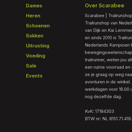
Footer
Over Scarabee
Dames
Heren
Scarabee | Trailrunsho
Trailrunshop van Nede
Schoenen
van Dijk en Kai Lemmen
Sokken
en sinds 2010 is Trailr
Nederlands Kampioen 80
Uitrusting
bewegingswetenschapp
Voeding
trailrunner, weten jou al
Sale
een ruime voorraad en 
ze je graag op weg naar
Events
avonturen in de winkel.
werkdagen voor 16.00 u
nog dezelfde dag.
KvK: 17184303
BTW nr: NL 8151.71.419