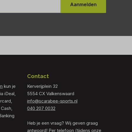
Aanmelden
Contact
om
kun je
Kerverijplein 32
ia iDeal,
5554 CX Valkenswaard
rcard,
info@scarabee-sports.nl
 Cash,
040 207 0032
Banking
Heb je een vraag? Wij geven graag
antwoord! Per telefoon (tijdens onze