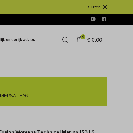
Sluiten
0
€ 0,00
ijk en eerlijk advies
SUMMERSALE26
Fusion Womens Technical Merino 150 LS