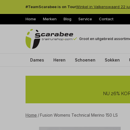
#TeamScarabee is on Tour
Winkel in Valkenswaard 22 ju
Home
Merken
Blog
Service
Contact
Groot en uitgebreid assortim
Dames
Heren
Schoenen
Sokken
Fusion
Womens
NU 26% KORT
Technical
Merino
Home
Fusion Womens Technical Merino 150 LS
150