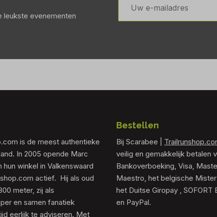
mailadres
de leukste evenementen
Bestellen
p.com is de meest authentieke
Bij Scarabee |
Trailrunshop.c
rland. In 2005 opende Marc
veilig en gemakkelijk betalen v
 hun winkel in Valkenswaard
Bankoverboeking, Visa, Maste
unshop.com actief. Hij als oud
Maestro, het belgische Mister
0 meter, zij als
het Duitse Giropay , SOFORT 
er en samen fanatiek
en PayPal.
tijd eerlijk te adviseren. Met