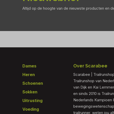
Altijd op de hoogte van de nieuwste producten en 
Footer
Over Scarabee
Dames
Heren
Scarabee | Trailrunsho
Trailrunshop van Nede
Schoenen
van Dijk en Kai Lemmen
Sokken
en sinds 2010 is Trailr
Nederlands Kampioen 80
Uitrusting
bewegingswetenschapp
Voeding
trailrunner, weten jou al