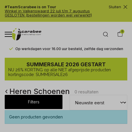
#TeamScarabee is on Tour
Sluiten
Winkel in Valkenswaard 22 juli t/m 7 augustus
GESLOTEN (bestellingen worden wel verwerkt!)
0
Op werkdagen voor 16.00 uur besteld, zelfde dag verzonden
Heren
SUMMERSALE 2026 GESTART
Schoenen
NU 26% KORTING op alle NIET afgeprijsde producten
-
kortingscode: SUMMERSALE26
Trailrunshop
Heren Schoenen
0 resultaten
Filters
Geen producten gevonden