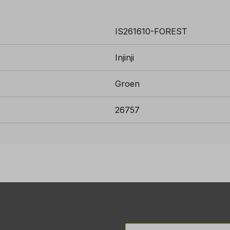
IS261610-FOREST
Injinji
Groen
26757
E-