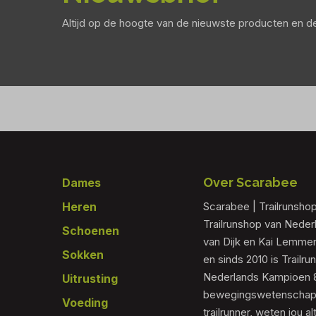
Altijd op de hoogte van de nieuwste producten en 
Footer
Over Scarabee
Dames
Heren
Scarabee | Trailrunsho
Trailrunshop van Nede
Schoenen
van Dijk en Kai Lemmen
Sokken
en sinds 2010 is Trailr
Nederlands Kampioen 80
Uitrusting
bewegingswetenschapp
Voeding
trailrunner, weten jou al