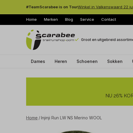
#TeamScarabee is on Tour
Winkel in Valkenswaard 22 ju
Home
Merken
Blog
Service
Contact
Groot en uitgebreid assortim
Dames
Heren
Schoenen
Sokken
Injinji
Run
NU 26% KORT
LW
NS
Home
Injinji Run LW NS Merino WOOL
Merino