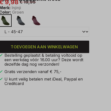
€ 9,98
€ 19,95
Merk:
Injinji
Color:
Groen
TOEVOEGEN AAN WINKELWAGEN
Bestelling geplaatst & betaling voltooid op
een werkdag vóór 16.00 uur? Deze wordt
dezelfde dag nog verzonden!
Gratis verzenden vanaf € 75,-
U kunt veilig betalen met iDeal, Paypal en
Creditcard