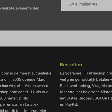
mailadres
de leukste evenementen
Bestellen
p.com is de meest authentieke
Bij Scarabee |
Trailrunshop.c
rland. In 2005 opende Marc
veilig en gemakkelijk betalen v
 hun winkel in Valkenswaard
Bankoverboeking, Visa, Maste
unshop.com actief. Hij als oud
Maestro, het belgische Mister
0 meter, zij als
het Duitse Giropay , SOFORT 
er en samen fanatiek
en PayPal.
tijd eerlijk te adviseren. Met