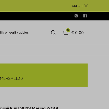
Sluiten
0
€ 0,00
ijk en eerlijk advies
SUMMERSALE26
Injinji Run LW NS Merino WOOL