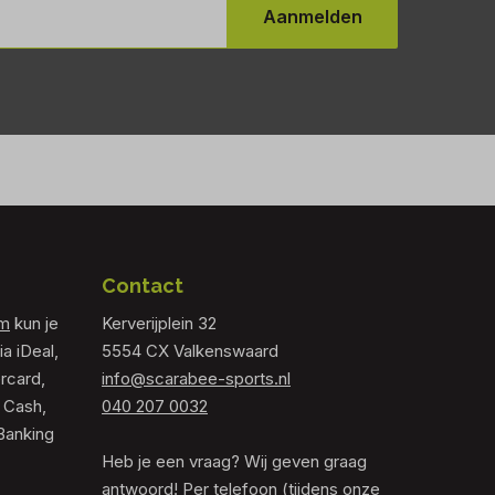
Aanmelden
Contact
om
kun je
Kerverijplein 32
ia iDeal,
5554 CX Valkenswaard
rcard,
info@scarabee-sports.nl
 Cash,
040 207 0032
Banking
Heb je een vraag? Wij geven graag
antwoord! Per telefoon (tijdens onze