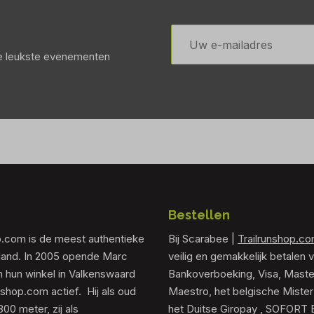
E-
mailadres
de leukste evenementen
Bestellen
p.com is de meest authentieke
Bij Scarabee |
Trailrunshop.c
rland. In 2005 opende Marc
veilig en gemakkelijk betalen v
 hun winkel in Valkenswaard
Bankoverboeking, Visa, Maste
unshop.com actief. Hij als oud
Maestro, het belgische Mister
0 meter, zij als
het Duitse Giropay , SOFORT 