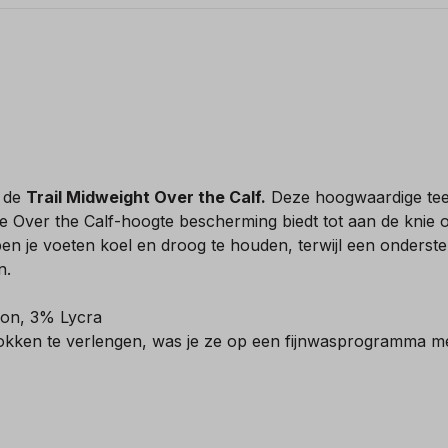
t de
Trail Midweight Over the Calf.
Deze hoogwaardige tee
l de Over the Calf-hoogte bescherming biedt tot aan de kn
n je voeten koel en droog te houden, terwijl een onders
n.
n, 3% Lycra
okken te verlengen, was je ze op een fijnwasprogramma me