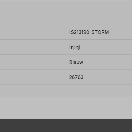
IS213190-STORM
Injinji
Blauw
26763