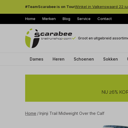
#TeamScarabee is on Tour
Winkel in Valkenswaard 22 ju
Home
Merken
Blog
Service
Contact
Groot en uitgebreid assortim
Dames
Heren
Schoenen
Sokken
Injinji
Trail
NU 26% KORT
Midweight
Over
Home
Injinji Trail Midweight Over the Calf
the