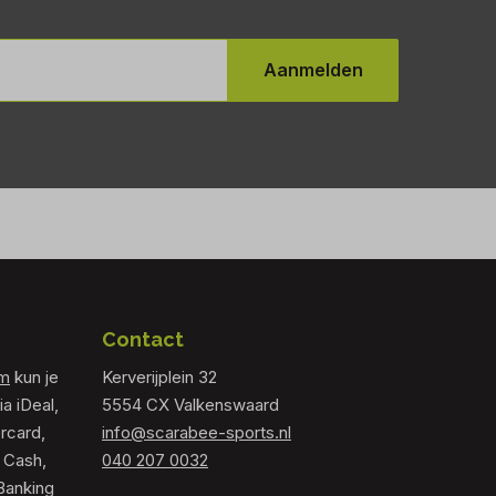
Aanmelden
Contact
om
kun je
Kerverijplein 32
ia iDeal,
5554 CX Valkenswaard
rcard,
info@scarabee-sports.nl
 Cash,
040 207 0032
Banking