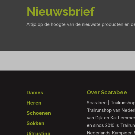
Nieuwsbrief
Altijd op de hoogte van de nieuwste producten en 
Footer
Over Scarabee
Dames
Heren
Scarabee | Trailrunsho
Trailrunshop van Nede
Schoenen
van Dijk en Kai Lemmen
Sokken
en sinds 2010 is Trailr
Nederlands Kampioen 80
Uitrusting