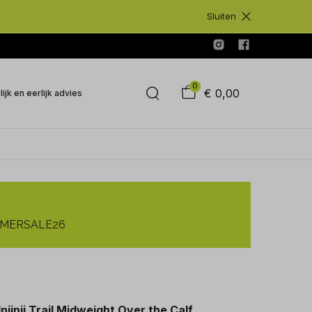
Sluiten
0
€ 0,00
ijk en eerlijk advies
SUMMERSALE26
Injinji Trail Midweight Over the Calf