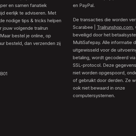
er en samen fanatiek
en PayPal.
tijd eerlijk te adviseren. Met
De transacties die worden ver
de nodige tips & tricks helpen
Scarabee |
Trailrunshop.com
,
 jouw volgende trailrun
beveiligd door het betaalsyst
 Maar bestel je online, op
MultiSafepay. Alle informatie 
ur besteld, dan verzenden zij
uitgewisseld voor de uitvoeri
betaling, wordt gecodeerd via
SSL-protocol. Deze gegeven
niet worden opgespoord, ond
.B01
of gebruikt door derden. Ze 
ook niet bewaard in onze
computersystemen.