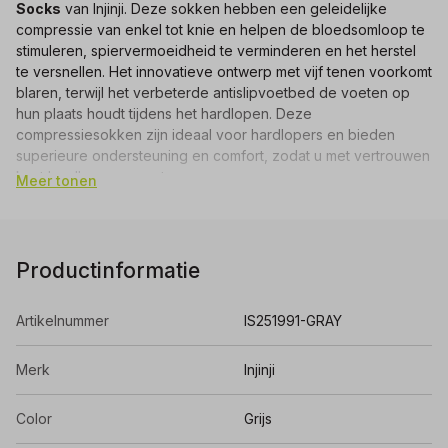
Socks
van Injinji. Deze sokken hebben een geleidelijke
compressie van enkel tot knie en helpen de bloedsomloop te
stimuleren, spiervermoeidheid te verminderen en het herstel
te versnellen. Het innovatieve ontwerp met vijf tenen voorkomt
blaren, terwijl het verbeterde antislipvoetbed de voeten op
hun plaats houdt tijdens het hardlopen. Deze
compressiesokken zijn ideaal voor hardlopers en bieden
superieure ondersteuning en comfort, zodat u met vertrouwen
kunt hardlopen en rusten.
Meer tonen
Materiaal:
77% Nylon, 15% Polyester, 8% Lycra®
Wasvoorschriften:
om de levensduur van je sokken te
verlengen, was je ze op een fijnwasprogramma met koud
Productinformatie
water en hang je ze vervolgens aan de waslijn te drogen.
Artikelnummer
IS251991-GRAY
Merk
Injinji
Color
Grijs