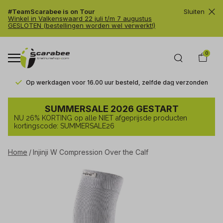
#TeamScarabee is on Tour
Sluiten
Winkel in Valkenswaard 22 juli t/m 7 augustus
GESLOTEN (bestellingen worden wel verwerkt!)
0
Op werkdagen voor 16.00 uur besteld, zelfde dag verzonden
Injinji
SUMMERSALE 2026 GESTART
W
NU 26% KORTING op alle NIET afgeprijsde producten
Compression
kortingscode: SUMMERSALE26
Over
Home
Injinji W Compression Over the Calf
the
Calf
-
Trailrunshop