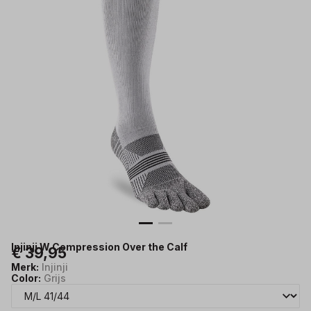
Injinji W Compression Over the Calf
€ 39,95
Merk:
Injinji
Color:
Grijs