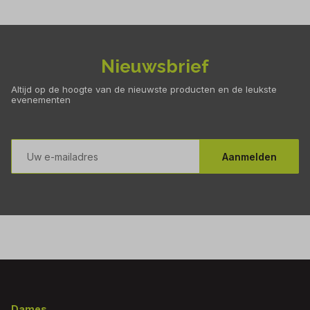
Nieuwsbrief
Altijd op de hoogte van de nieuwste producten en de leukste
evenementen
E-
mailadres
Aanmelden
Footer
Dames