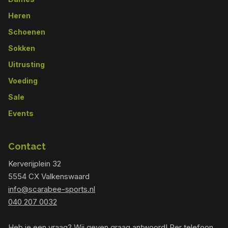
Heren
Schoenen
Sokken
Uitrusting
Voeding
Sale
Events
Contact
Kerverijplein 32
5554 CX Valkenswaard
info@scarabee-sports.nl
040 207 0032
Heb je een vraag? Wij geven graag antwoord! Per telefoon