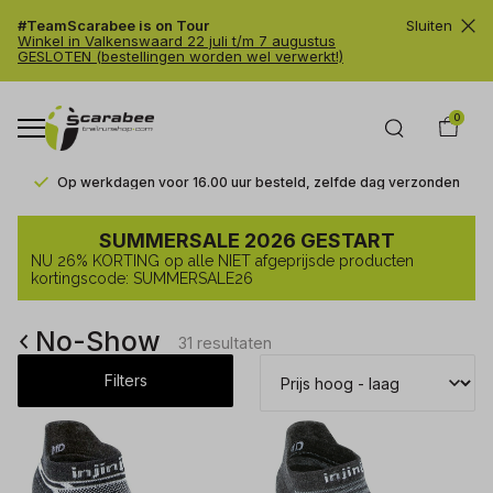
#TeamScarabee is on Tour
Sluiten
Winkel in Valkenswaard 22 juli t/m 7 augustus
GESLOTEN (bestellingen worden wel verwerkt!)
0
Op werkdagen voor 16.00 uur besteld, zelfde dag verzonden
No-
SUMMERSALE 2026 GESTART
Show
NU 26% KORTING op alle NIET afgeprijsde producten
-
kortingscode: SUMMERSALE26
Trailrunshop
No-Show
31 resultaten
Filters