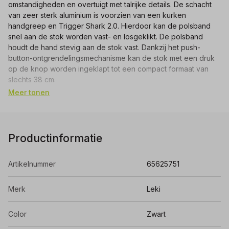
omstandigheden en overtuigt met talrijke details. De schacht
van zeer sterk aluminium is voorzien van een kurken
handgreep en Trigger Shark 2.0. Hierdoor kan de polsband
snel aan de stok worden vast- en losgeklikt. De polsband
houdt de hand stevig aan de stok vast. Dankzij het push-
button-ontgrendelingsmechanisme kan de stok met een druk
op de knop worden ingeklapt tot een compact formaat van
slechts 38 cm.
Meer tonen
opvouwbaar: ja
verstelbaar: nee
materiaal: aluminium (HTS 6.5)
diameter segmenten: 16/14/14/14 mm
Productinformatie
gewicht strap: 19 gram
gewicht stok (120cm): 191 gram
Artikelnummer
65625751
totaal gewicht (120cm): 210 gram
pakmaat: 38 centimeter
Merk
Leki
Color
Zwart