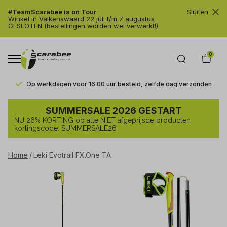
#TeamScarabee is on Tour
Sluiten
Winkel in Valkenswaard 22 juli t/m 7 augustus
GESLOTEN (bestellingen worden wel verwerkt!)
0
Op werkdagen voor 16.00 uur besteld, zelfde dag verzonden
Leki
SUMMERSALE 2026 GESTART
Evotrail
NU 26% KORTING op alle NIET afgeprijsde producten
FX.One
kortingscode: SUMMERSALE26
TA
Home
Leki Evotrail FX.One TA
-
Trailrunshop