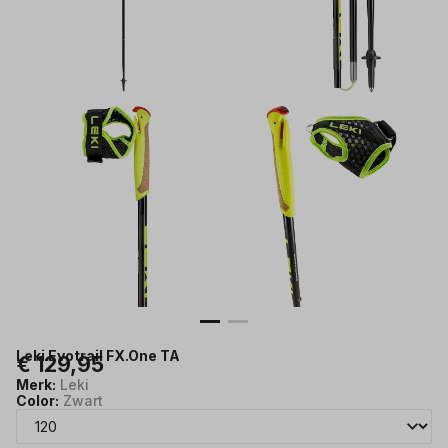
Leki Evotrail FX.One TA
€ 129,95
Merk:
Leki
Color:
Zwart