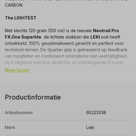
CARBON
The LIGHTEST
Met slechts 120 gram (120 cm) is de nieuwe
Neotrail Pro
FX.One Superlite
de lichtste stokken die
LEKI
ooit heeft
ontwikkeld. 100% geoptimaliseerd gewicht en perfect voor
technisch terrein. De Spartan grip is gebaseerd op feedback
van topatleten en combineert minimalisme met veelzijdigheid.
Hij is uitgerust met een ultralichte en sneldrogende D-Loop
Mesh Strap. Het nieuwe lusmateriaal garandeert een maximaal
Meer tonen
ademend en sneldrogend vermogen. Met behulp van de
excentrische dop kan de lus in seconden worden aangepast,
zodat je geen tijd verliest tijdens de race. De lichtgewicht
schuimrubberen grip heeft afgevlakte zijkanten voor een nog
Productinformatie
betere geleiding op hoge snelheid. De superlichte shaft met
een slanke diameter van 14 mm is geoptimaliseerd voor een
Artikelnummer
65223338
minimaal gewicht dankzij high-end carbon.
opvouwbaar: ja
Merk
Leki
verstelbaar: nee