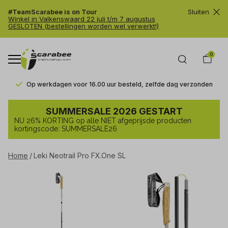
#TeamScarabee is on Tour
Sluiten
Winkel in Valkenswaard 22 juli t/m 7 augustus
GESLOTEN (bestellingen worden wel verwerkt!)
0
Op werkdagen voor 16.00 uur besteld, zelfde dag verzonden
Leki
SUMMERSALE 2026 GESTART
Neotrail
NU 26% KORTING op alle NIET afgeprijsde producten
Pro
kortingscode: SUMMERSALE26
FX.One
Home
Leki Neotrail Pro FX.One SL
SL
-
Trailrunshop