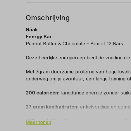
Omschrijving
Näak
Energy Bar
Peanut Butter & Chocolate – Box of 12 Bars
Deze heerlijke energiereep biedt de voeding die je
Met 7gram duurzame proteïne van hoge kwalite
onderweg om je avontuur, een lange training of
200 calorieën:
langdurige energie zonder suik
27 gram koolhydraten:
enkelvoudige en comple
445 mg elektrolyten:
vullen mineralen aan die
Meer tonen