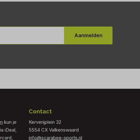
Aanmelden
Contact
om
kun je
Kerverijplein 32
ia iDeal,
5554 CX Valkenswaard
rcard,
info@scarabee-sports.nl