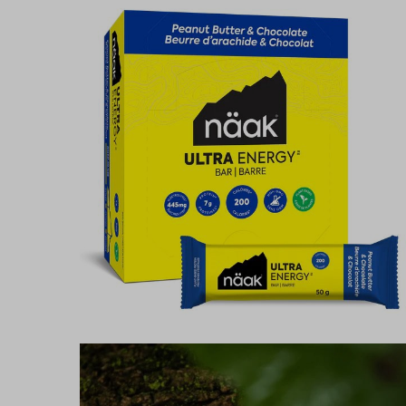
Peanut
Butter
&
Chocolate
-
Doos
met
12
Repen
-