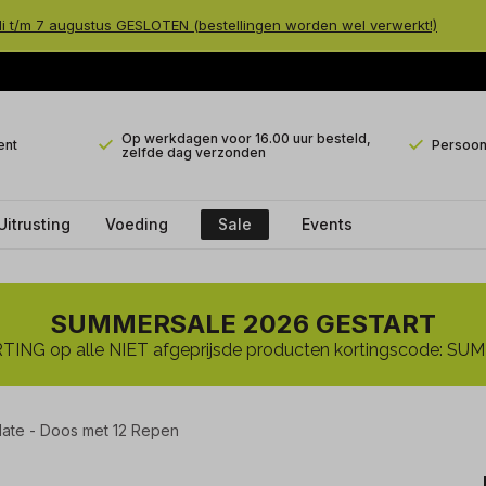
li t/m 7 augustus GESLOTEN (bestellingen worden wel verwerkt!)
Op werkdagen voor 16.00 uur besteld,
ent
Persoonl
zelfde dag verzonden
Uitrusting
Voeding
Sale
Events
SUMMERSALE 2026 GESTART
ING op alle NIET afgeprijsde producten kortingscode: 
olate - Doos met 12 Repen