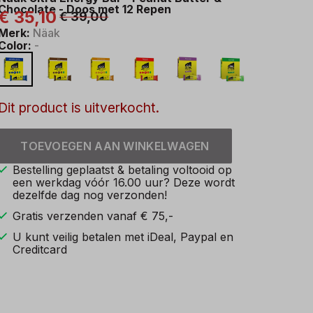
Chocolate - Doos met 12 Repen
€ 35,10
€ 39,00
Merk:
Näak
Color:
-
Dit product is uitverkocht.
TOEVOEGEN AAN WINKELWAGEN
Bestelling geplaatst & betaling voltooid op
een werkdag vóór 16.00 uur? Deze wordt
dezelfde dag nog verzonden!
Gratis verzenden vanaf € 75,-
U kunt veilig betalen met iDeal, Paypal en
Creditcard