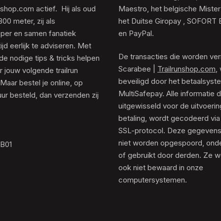
unshop.com actief. Hij als oud
Maestro, het belgische Mister
0 meter, zij als
het Duitse Giropay , SOFORT 
er en samen fanatiek
en PayPal.
tijd eerlijk te adviseren. Met
De transacties die worden ver
de nodige tips & tricks helpen
Scarabee |
Trailrunshop.com
,
 jouw volgende trailrun
beveiligd door het betaalsyst
 Maar bestel je online, op
MultiSafepay. Alle informatie 
ur besteld, dan verzenden zij
uitgewisseld voor de uitvoeri
betaling, wordt gecodeerd via
SSL-protocol. Deze gegeven
niet worden opgespoord, ond
.B01
of gebruikt door derden. Ze 
ook niet bewaard in onze
computersystemen.