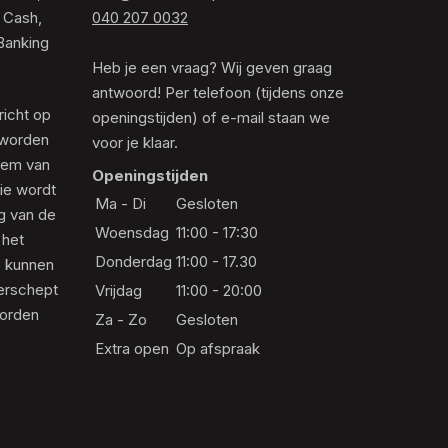
 Cash,
040 207 0032
Banking
Heb je een vraag? Wij geven graag
antwoord! Per telefoon (tijdens onze
richt op
openingstijden) of e-mail staan we
 worden
voor je klaar.
eem van
Openingstijden
die wordt
Ma - Di
Gesloten
ng van de
Woensdag
11:00 - 17:30
 het
Donderdag
11:00 - 17.30
s kunnen
erschept
Vrijdag
11:00 - 20:00
worden
Za - Zo
Gesloten
Extra open
Op afspraak