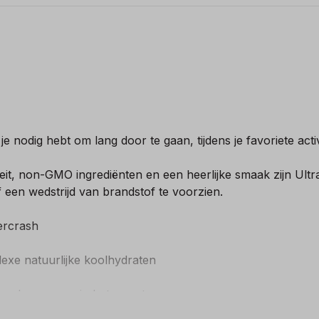
 nodig hebt om lang door te gaan, tijdens je favoriete activit
it, non-GMO ingrediënten en een heerlijke smaak zijn Ult
 een wedstrijd van brandstof te voorzien.
ercrash
xe natuurlijke koolhydraten
 verloren gaan in het zweet