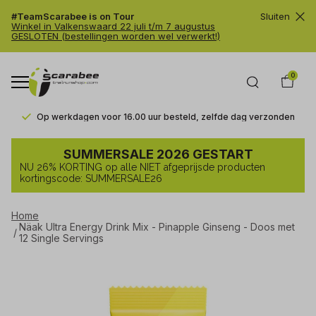
#TeamScarabee is on Tour
Sluiten
Winkel in Valkenswaard 22 juli t/m 7 augustus
GESLOTEN (bestellingen worden wel verwerkt!)
0
Op werkdagen voor 16.00 uur besteld, zelfde dag verzonden
Näak
SUMMERSALE 2026 GESTART
Ultra
NU 26% KORTING op alle NIET afgeprijsde producten
Energy
kortingscode: SUMMERSALE26
Drink
Home
Mix
Näak Ultra Energy Drink Mix - Pinapple Ginseng - Doos met
-
12 Single Servings
Pinapple
Ginseng
-