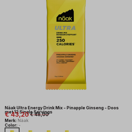
Doos
met
12
Single
Servings
-
Trailrunshop
Näak Ultra Energy Drink Mix - Pinapple Ginseng - Doos
met 12 Single Servings
€ 43,20
€ 48,00
Merk:
Näak
Color:
-