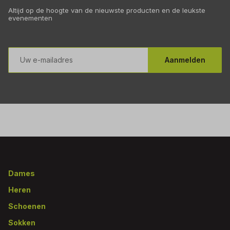
Altijd op de hoogte van de nieuwste producten en de leukste
evenementen
E-
mailadres
Aanmelden
Footer
Dames
Heren
Schoenen
Sokken