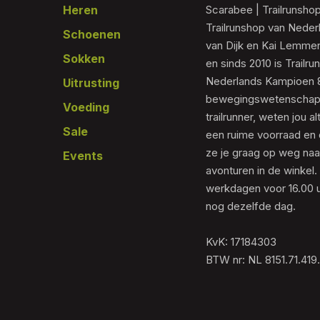
Heren
Scarabee | Trailrunsho
Trailrunshop van Nede
Schoenen
van Dijk en Kai Lemmen
Sokken
en sinds 2010 is Trailr
Nederlands Kampioen 80
Uitrusting
bewegingswetenschapp
Voeding
trailrunner, weten jou al
Sale
een ruime voorraad en 
ze je graag op weg naar
Events
avonturen in de winkel.
werkdagen voor 16.00 u
nog dezelfde dag.
KvK: 17184303
BTW nr: NL 8151.71.419