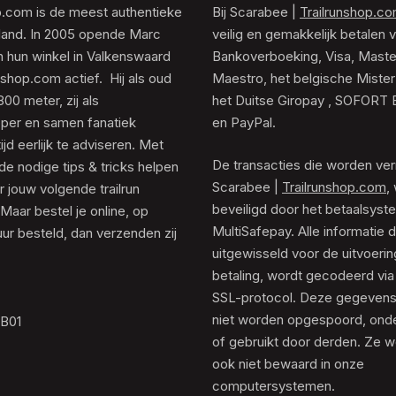
p.com is de meest authentieke
Bij Scarabee |
Trailrunshop.c
rland. In 2005 opende Marc
veilig en gemakkelijk betalen v
 hun winkel in Valkenswaard
Bankoverboeking, Visa, Maste
unshop.com actief. Hij als oud
Maestro, het belgische Mister
0 meter, zij als
het Duitse Giropay , SOFORT 
er en samen fanatiek
en PayPal.
tijd eerlijk te adviseren. Met
De transacties die worden ver
de nodige tips & tricks helpen
Scarabee |
Trailrunshop.com
,
 jouw volgende trailrun
beveiligd door het betaalsyst
 Maar bestel je online, op
MultiSafepay. Alle informatie 
ur besteld, dan verzenden zij
uitgewisseld voor de uitvoeri
betaling, wordt gecodeerd via
SSL-protocol. Deze gegeven
niet worden opgespoord, ond
.B01
of gebruikt door derden. Ze 
ook niet bewaard in onze
computersystemen.