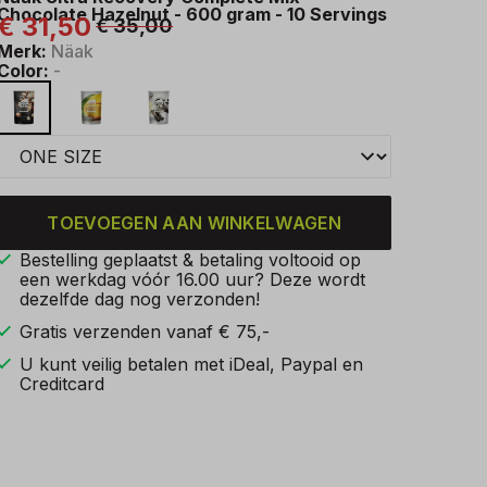
Chocolate Hazelnut - 600 gram - 10 Servings
€ 31,50
€ 35,00
Merk:
Näak
Color:
-
TOEVOEGEN AAN WINKELWAGEN
Bestelling geplaatst & betaling voltooid op
een werkdag vóór 16.00 uur? Deze wordt
dezelfde dag nog verzonden!
Gratis verzenden vanaf € 75,-
U kunt veilig betalen met iDeal, Paypal en
Creditcard