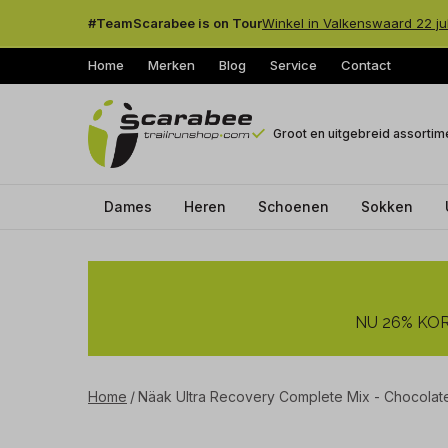
#TeamScarabee is on Tour
Winkel in Valkenswaard 22 ju
Home
Merken
Blog
Service
Contact
Groot en uitgebreid assortim
Dames
Heren
Schoenen
Sokken
Näak
Ultra
NU 26% KORT
Recovery
Complete
Home
Näak Ultra Recovery Complete Mix - Chocolate
Mix