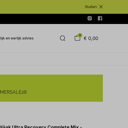
Sluiten
0
€ 0,00
ijk en eerlijk advies
SUMMERSALE26
Näak Ultra Recovery Complete Mix -