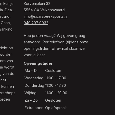
om
kun je
Kerverijplein 32
ia iDeal,
5554 CX Valkenswaard
rcard,
info@scarabee-sports.nl
 Cash,
040 207 0032
Banking
Heb je een vraag? Wij geven graag
antwoord! Per telefoon (tijdens onze
richt op
openingstijden) of e-mail staan we
 worden
voor je klaar.
eem van
Openingstijden
die wordt
Ma - Di
Gesloten
ng van de
Woensdag
11:00 - 17:30
 het
Donderdag
11:00 - 17.30
s kunnen
erschept
Vrijdag
11:00 - 20:00
worden
Za - Zo
Gesloten
Extra open
Op afspraak