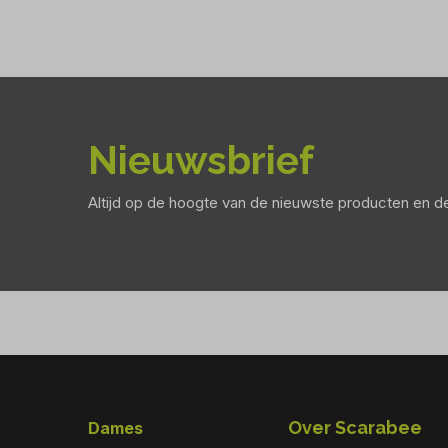
Nieuwsbrief
Altijd op de hoogte van de nieuwste producten en 
Footer
Over Scarabee
Dames