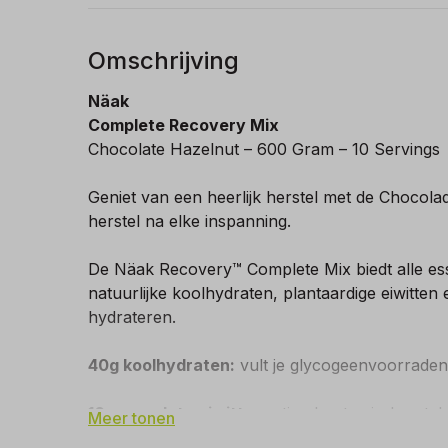
Omschrijving
Näak
Complete Recovery Mix
Chocolate Hazelnut – 600 Gram – 10 Servings
Geniet van een heerlijk herstel met de Chocol
herstel na elke inspanning.
De Näak Recovery™ Complete Mix biedt alle ess
natuurlijke koolhydraten, plantaardige eiwitten 
hydrateren.
40g koolhydraten:
vult je glycogeenvoorraden 
10g complete eiwitten:
stimuleert spierherste
Meer tonen