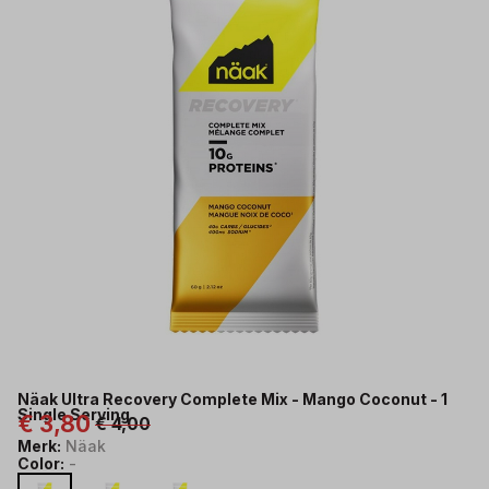
1
Single
Serving
-
Trailrunshop
Näak Ultra Recovery Complete Mix - Mango Coconut - 1
Single Serving
€ 3,80
€ 4,00
Merk:
Näak
Color:
-