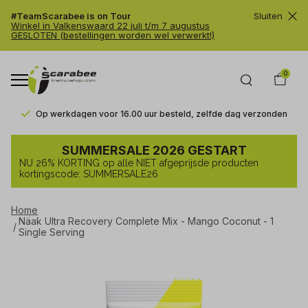
#TeamScarabee is on Tour
Sluiten
Winkel in Valkenswaard 22 juli t/m 7 augustus
GESLOTEN (bestellingen worden wel verwerkt!)
0
Op werkdagen voor 16.00 uur besteld, zelfde dag verzonden
Näak
SUMMERSALE 2026 GESTART
Ultra
NU 26% KORTING op alle NIET afgeprijsde producten
Recovery
kortingscode: SUMMERSALE26
Complete
Home
Mix
Näak Ultra Recovery Complete Mix - Mango Coconut - 1
-
Single Serving
Mango
Coconut
-