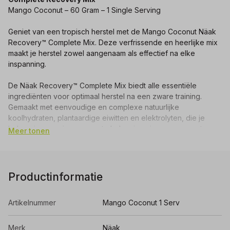
Mango Coconut – 60 Gram – 1 Single Serving
Geniet van een tropisch herstel met de Mango Coconut Näak
Recovery™ Complete Mix. Deze verfrissende en heerlijke mix
maakt je herstel zowel aangenaam als effectief na elke
inspanning.
De Näak Recovery™ Complete Mix biedt alle essentiële
ingrediënten voor optimaal herstel na een zware training.
Gemaakt met eenvoudige en complexe natuurlijke
koolhydraten, plantaardige eiwitten en elektrolyten, die je
helpen je energie weer op te laden, je spieren weer op te
Meer tonen
bouwen en je lichaam te hydrateren.
40g koolhydraten:
vult je glycogeenvoorraden aan, de
belangrijkste energiebron voor je lichaam
Productinformatie
10g complete eiwitten:
stimuleert spierherstel & -opbouw
Artikelnummer
Mango Coconut 1 Serv
1800mg BCAA's:
vermindert spierschade en spierpijn
Merk
Näak