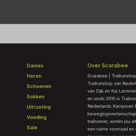
Footer
Over Scarabee
Dames
Heren
Scarabee | Trailrunsho
Trailrunshop van Nede
Schoenen
van Dijk en Kai Lemmen
Sokken
en sinds 2010 is Trailr
Nederlands Kampioen 80
Uitrusting
bewegingswetenschapp
Voeding
trailrunner, weten jou al
Sale
een ruime voorraad en 