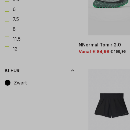
6
7.5
8
11.5
NNormal Tomir 2.0
12
Vanaf € 84,98
€ 169,95
KLEUR
Kies een Kleur om op te filteren
Zwart