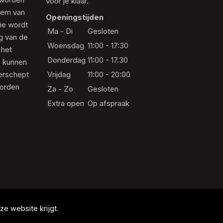
voor je klaar.
eem van
Openingstijden
die wordt
Ma - Di
Gesloten
ng van de
Woensdag
11:00 - 17:30
 het
Donderdag
11:00 - 17.30
s kunnen
erschept
Vrijdag
11:00 - 20:00
worden
Za - Zo
Gesloten
Extra open
Op afspraak
e website krijgt.