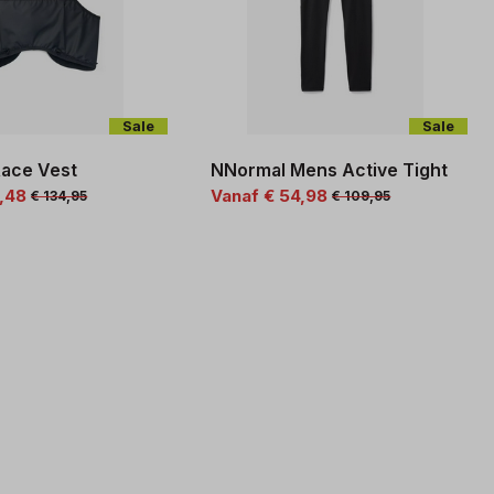
Sale
Sale
ace Vest
NNormal Mens Active Tight
7,48
Vanaf € 54,98
€ 134,95
€ 109,95