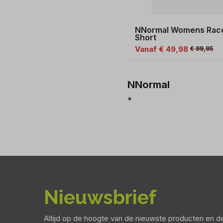
NNormal Womens Rac
Short
Vanaf € 49,98
€ 99,95
NNormal
*
Nieuwsbrief
Altijd op de hoogte van de nieuwste producten en 