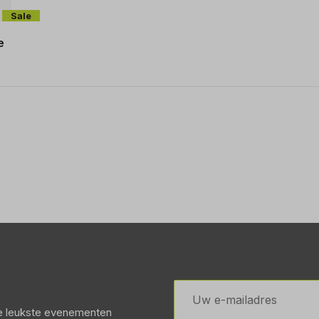
Sale
e
E-
mailadres
de leukste evenementen