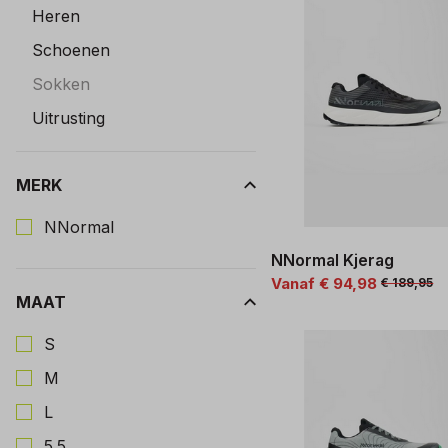
Heren
Schoenen
Sokken
Uitrusting
MERK
Kies een Merk om op te filteren
NNormal
NNormal Kjerag
Vanaf € 94,98
€ 189,95
MAAT
Kies een Maat om op te filteren
S
M
L
5.5