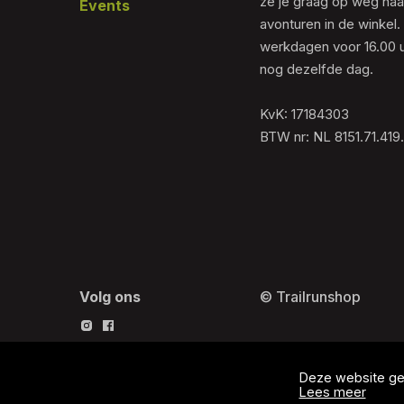
ze je graag op weg naar
Events
avonturen in de winkel.
werkdagen voor 16.00 u
nog dezelfde dag.
KvK: 17184303
BTW nr: NL 8151.71.419
Volg ons
© Trailrunshop
Deze website geb
Lees meer