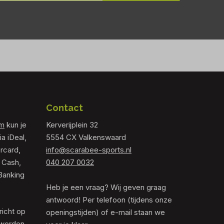
Contact
om
kun je
Kerverijplein 32
ia iDeal,
5554 CX Valkenswaard
rcard,
info@scarabee-sports.nl
 Cash,
040 207 0032
Banking
Heb je een vraag? Wij geven graag
antwoord! Per telefoon (tijdens onze
richt op
openingstijden) of e-mail staan we
 worden