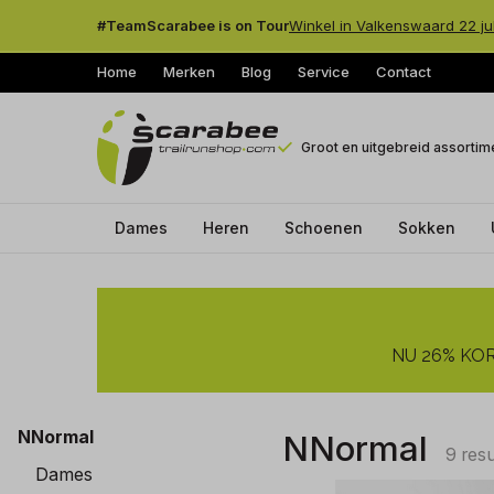
#TeamScarabee is on Tour
Winkel in Valkenswaard 22 ju
Home
Merken
Blog
Service
Contact
Groot en uitgebreid assortim
Dames
Heren
Schoenen
Sokken
NNormal
-
NU 26% KORT
Trailrunshop
NNormal
NNormal
9 res
Dames