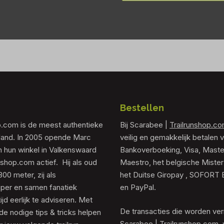
Bestellen
p.com is de meest authentieke
Bij Scarabee |
Trailrunshop.c
rland. In 2005 opende Marc
veilig en gemakkelijk betalen v
 hun winkel in Valkenswaard
Bankoverboeking, Visa, Maste
unshop.com actief. Hij als oud
Maestro, het belgische Mister
0 meter, zij als
het Duitse Giropay , SOFORT 
er en samen fanatiek
en PayPal.
tijd eerlijk te adviseren. Met
De transacties die worden ver
de nodige tips & tricks helpen
Scarabee |
Trailrunshop.com
,