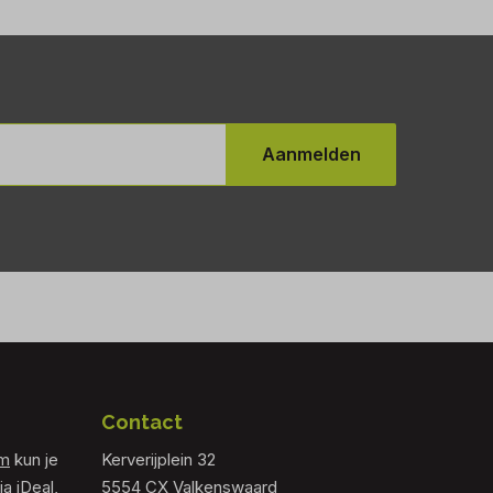
Aanmelden
Contact
om
kun je
Kerverijplein 32
ia iDeal,
5554 CX Valkenswaard