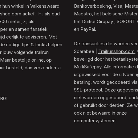
 hun winkel in Valkenswaard
Bankoverboeking, Visa, Maste
unshop.com actief. Hij als oud
Maestro, het belgische Mister
0 meter, zij als
het Duitse Giropay , SOFORT 
er en samen fanatiek
en PayPal.
tijd eerlijk te adviseren. Met
De transacties die worden ver
de nodige tips & tricks helpen
Scarabee |
Trailrunshop.com
,
 jouw volgende trailrun
beveiligd door het betaalsyst
 Maar bestel je online, op
MultiSafepay. Alle informatie 
ur besteld, dan verzenden zij
uitgewisseld voor de uitvoeri
betaling, wordt gecodeerd via
SSL-protocol. Deze gegeven
niet worden opgespoord, ond
.B01
of gebruikt door derden. Ze 
ook niet bewaard in onze
computersystemen.