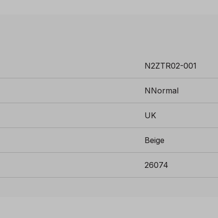
mmengsel van de Tomir 2.0, dat ook lichter is, zorgt voor 
 kunt hardlopen en dus verder kunt gaan.
lyester | 28% nylon monofilament
N2ZTR02-001
NNormal
UK
Beige
26074