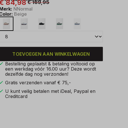
€ 84,98
€ 169,95
Merk:
NNormal
Color:
Beige
TOEVOEGEN AAN WINKELWAGEN
Bestelling geplaatst & betaling voltooid op
een werkdag vóór 16.00 uur? Deze wordt
dezelfde dag nog verzonden!
Gratis verzenden vanaf € 75,-
U kunt veilig betalen met iDeal, Paypal en
Creditcard