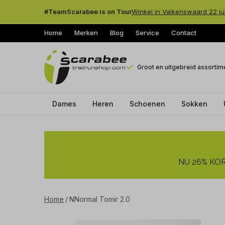
#TeamScarabee is on Tour
Winkel in Valkenswaard 22 ju
Home
Merken
Blog
Service
Contact
Groot en uitgebreid assortim
Dames
Heren
Schoenen
Sokken
NNormal
Tomir
NU 26% KORT
2.0
-
Home
NNormal Tomir 2.0
Trailrunshop