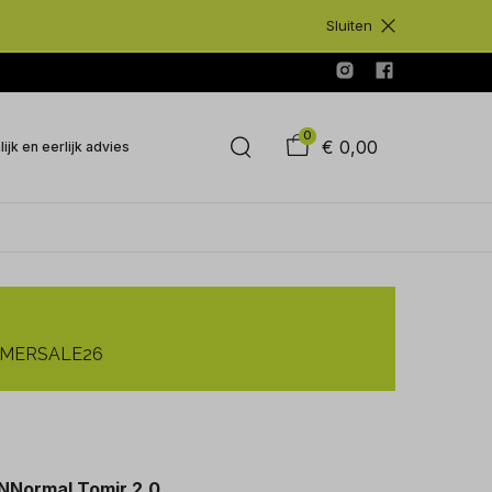
Sluiten
0
€ 0,00
ijk en eerlijk advies
SUMMERSALE26
NNormal Tomir 2.0