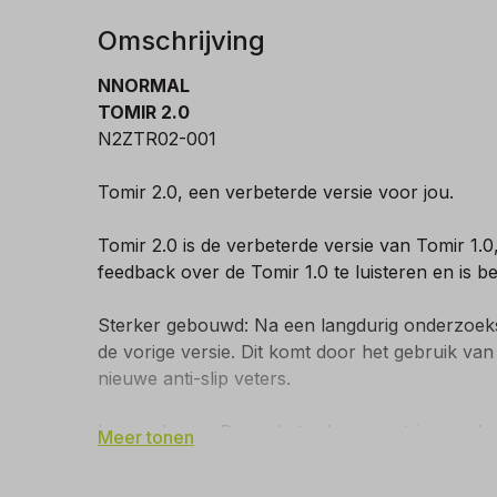
Omschrijving
NNORMAL
TOMIR 2.0
N2ZTR02-001
Tomir 2.0, een verbeterde versie voor jou.
Tomir 2.0 is de verbeterde versie van Tomir 1
feedback over de Tomir 1.0 te luisteren en is b
Sterker gebouwd: Na een langdurig onderzoeks
de vorige versie. Dit komt door het gebruik va
nieuwe anti-slip veters.
Langer lopen: De verbeterde geometrie van de 
Meer tonen
langer comfortabel kunt lopen.