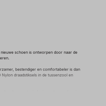
ze nieuwe schoen is ontworpen door naar de
teren.
zamer, bestendiger en comfortabeler is dan
 Nylon draadstiksels in de tussenzool en
pelere loop met minder impact, waardoor je