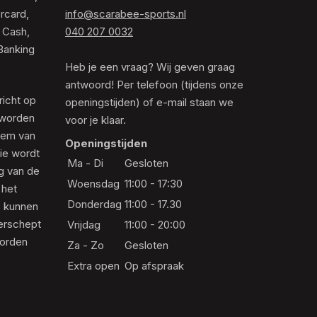
rcard,
info@scarabee-sports.nl
 Cash,
040 207 0032
Banking
Heb je een vraag? Wij geven graag
antwoord! Per telefoon (tijdens onze
richt op
openingstijden) of e-mail staan we
 worden
voor je klaar.
eem van
Openingstijden
die wordt
Ma - Di
Gesloten
ng van de
Woensdag
11:00 - 17:30
 het
Donderdag
11:00 - 17.30
s kunnen
erschept
Vrijdag
11:00 - 20:00
worden
Za - Zo
Gesloten
Extra open
Op afspraak