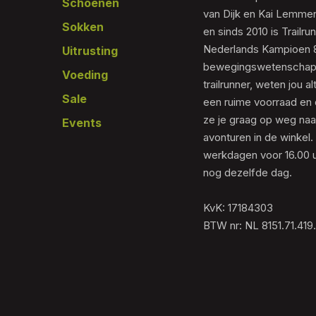
Schoenen
van Dijk en Kai Lemmen
Sokken
en sinds 2010 is Trailr
Nederlands Kampioen 80
Uitrusting
bewegingswetenschapp
Voeding
trailrunner, weten jou al
Sale
een ruime voorraad en 
ze je graag op weg naar
Events
avonturen in de winkel.
werkdagen voor 16.00 u
nog dezelfde dag.
KvK: 17184303
BTW nr: NL 8151.71.419