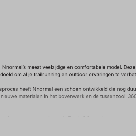
.0, Nnormal’s meest veelzijdige en comfortabele model. De
edoeld om al je trailrunning en outdoor ervaringen te verbe
proces heeft Nnormal een schoen ontwikkeld die nog duur
n nieuwe materialen in het bovenwerk en de tussenzool: 360
rocker en tussenzool van de Tomir 2.0 zorgt voor een soe