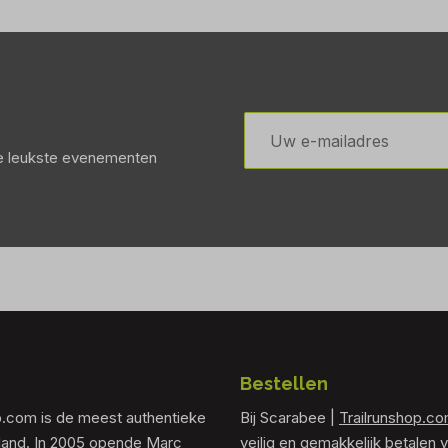
E-
mailadres
de leukste evenementen
Bestellen
p.com is de meest authentieke
Bij Scarabee |
Trailrunshop.c
rland. In 2005 opende Marc
veilig en gemakkelijk betalen v