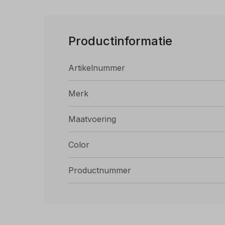
Meer demping: Het nieuwe superkritische schui
hardlopen, waardoor je met minder inspanning
Productinformatie
Made in Vietnam by Fulgent Sun
Sole: 100% rubber | Upper: 50% TPE | 22% po
Artikelnummer
Merk
Maatvoering
Color
Productnummer