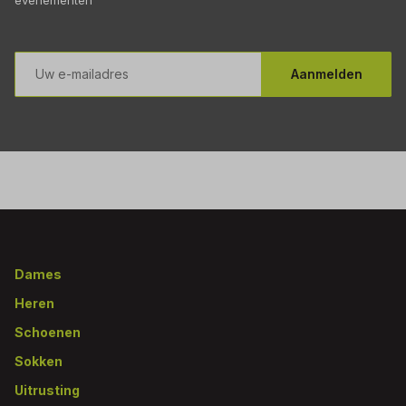
E-
mailadres
Aanmelden
Footer
Dames
Heren
Schoenen
Sokken
Uitrusting