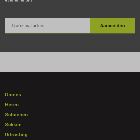
E-
mailadres
Aanmelden
Footer
Dames
Heren
Schoenen
Sokken
Uitrusting