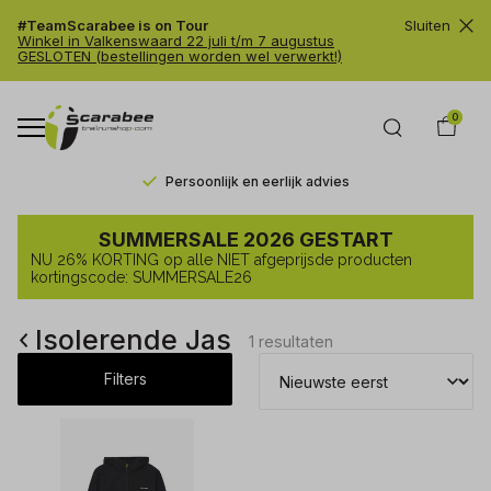
#TeamScarabee is on Tour
Sluiten
Winkel in Valkenswaard 22 juli t/m 7 augustus
GESLOTEN (bestellingen worden wel verwerkt!)
0
n
Persoonlijk en eerlijk advies
Isolerende
SUMMERSALE 2026 GESTART
Jas
NU 26% KORTING op alle NIET afgeprijsde producten
-
kortingscode: SUMMERSALE26
Trailrunshop
Isolerende Jas
1 resultaten
Filters