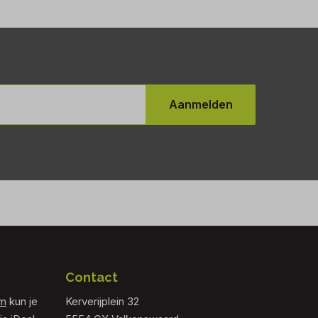
Aanmelden
Contact
om
kun je
Kerverijplein 32