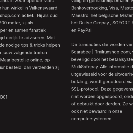
rland. In 2005 opende Marc
veilig en gemakkelijk betalen v
 hun winkel in Valkenswaard
Bankoverboeking, Visa, Maste
unshop.com actief. Hij als oud
Maestro, het belgische Mister
0 meter, zij als
het Duitse Giropay , SOFORT 
er en samen fanatiek
en PayPal.
tijd eerlijk te adviseren. Met
De transacties die worden ver
de nodige tips & tricks helpen
Scarabee |
Trailrunshop.com
,
 jouw volgende trailrun
beveiligd door het betaalsyst
 Maar bestel je online, op
MultiSafepay. Alle informatie 
ur besteld, dan verzenden zij
uitgewisseld voor de uitvoeri
betaling, wordt gecodeerd via
SSL-protocol. Deze gegeven
niet worden opgespoord, ond
.B01
of gebruikt door derden. Ze 
ook niet bewaard in onze
computersystemen.