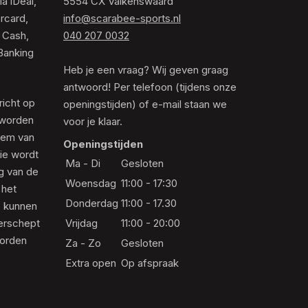
ia iDeal,
5554 CX Valkenswaard
rcard,
info@scarabee-sports.nl
 Cash,
040 207 0032
Banking
Heb je een vraag? Wij geven graag
antwoord! Per telefoon (tijdens onze
richt op
openingstijden) of e-mail staan we
 worden
voor je klaar.
eem van
Openingstijden
die wordt
Ma - Di
Gesloten
ng van de
Woensdag
11:00 - 17:30
 het
Donderdag
11:00 - 17.30
s kunnen
erschept
Vrijdag
11:00 - 20:00
worden
Za - Zo
Gesloten
Extra open
Op afspraak