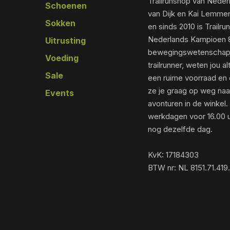
Trailrunshop van Nede
Schoenen
van Dijk en Kai Lemmen
Sokken
en sinds 2010 is Trailr
Nederlands Kampioen 80
Uitrusting
bewegingswetenschapp
Voeding
trailrunner, weten jou al
Sale
een ruime voorraad en 
ze je graag op weg naar
Events
avonturen in de winkel.
werkdagen voor 16.00 u
nog dezelfde dag.
KvK: 17184303
BTW nr: NL 8151.71.419