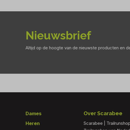
Nieuwsbrief
Altijd op de hoogte van de nieuwste producten en 
Footer
Over Scarabee
Dames
Heren
Scarabee | Trailrunsho