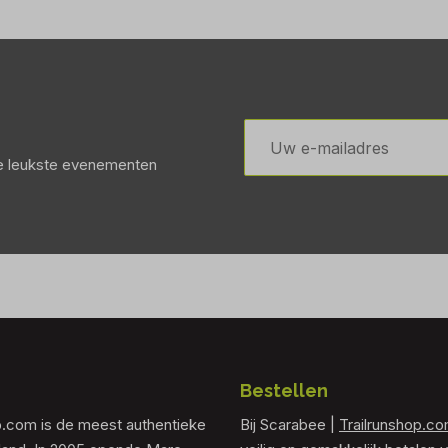
E-
mailadres
de leukste evenementen
Bestellen
p.com is de meest authentieke
Bij Scarabee |
Trailrunshop.c