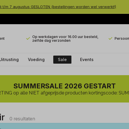
li t/m 7 augustus GESLOTEN (bestellingen worden wel verwerkt!)
Op werkdagen voor 16.00 uur besteld,
ent
Persoonl
zelfde dag verzonden
Uitrusting
Voeding
Sale
Events
SUMMERSALE 2026 GESTART
ING op alle NIET afgeprijsde producten kortingscode: 
ir
0 resultaten