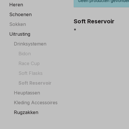
Geen producten gevonde
Heren
Schoenen
Soft Reservoir
Sokken
*
Uitrusting
Drinksystemen
Bidon
Race Cup
Soft Flasks
Soft Reservoir
Heuptassen
Kleding Accessoires
Rugzakken