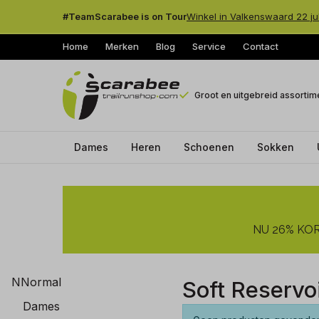
#TeamScarabee is on Tour
Winkel in Valkenswaard 22 ju
Home
Merken
Blog
Service
Contact
Groot en uitgebreid assortim
Dames
Heren
Schoenen
Sokken
Soft
Reservoir
NU 26% KORT
-
Trailrunshop
NNormal
Soft Reservo
Dames