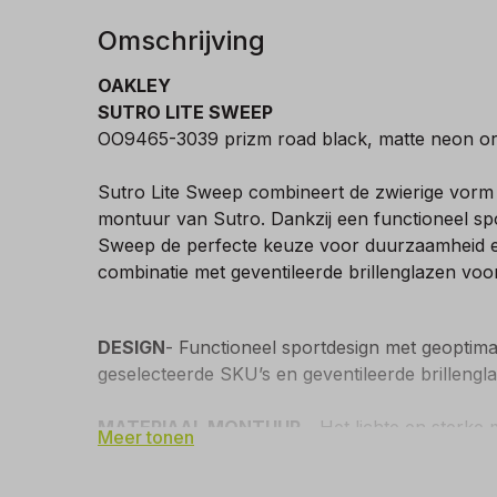
Omschrijving
OAKLEY
SUTRO LITE SWEEP
OO9465-3039 prizm road black, matte neon 
Sutro Lite Sweep combineert de zwierige vorm 
montuur van Sutro. Dankzij een functioneel spo
Sweep de perfecte keuze voor duurzaamheid en d
combinatie met geventileerde brillenglazen voor
DESIGN
- Functioneel sportdesign met geoptima
geselecteerde SKU’s en geventileerde brillengl
MATERIAAL MONTUUR
- Het lichte en sterk
Meer tonen
MEER GRIP
- De oortips vormen een geheel met