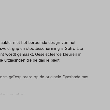
 maakte, met het beroemde design van het
veld, grip en stootbescherming is Sutro Lite
ent wordt gemaakt. Geselecteerde kleuren in
 uitdagingen die de dag je biedt.
 Vorm geïnspireerd op de originele Eyeshade met
nlang comfort
n een uitstekende grip