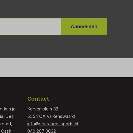
Aanmelden
Contact
om
kun je
Kerverijplein 32
ia iDeal,
5554 CX Valkenswaard
rcard,
info@scarabee-sports.nl
 Cash,
040 207 0032