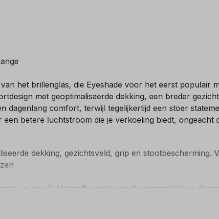
orange
van het brillenglas, die Eyeshade voor het eerst populair
rtdesign met geoptimaliseerde dekking, een breder gezichts
agenlang comfort, terwijl tegelijkertijd een stoer statem
 een betere luchtstroom die je verkoeling biedt, ongeacht de
liseerde dekking, gezichtsveld, grip en stootbescherming.
azen
e montuur van O-Matter® zorgt voor duurzaamheid en dage
 de brilveren en zorgen daarom voor dagenlang comfort e