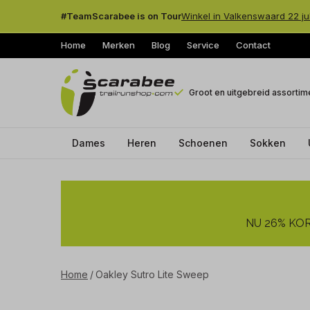
#TeamScarabee is on Tour
Winkel in Valkenswaard 22 ju
Home
Merken
Blog
Service
Contact
Groot en uitgebreid assortim
Dames
Heren
Schoenen
Sokken
Oakley
Sutro
NU 26% KORT
Lite
Sweep
Home
Oakley Sutro Lite Sweep
-