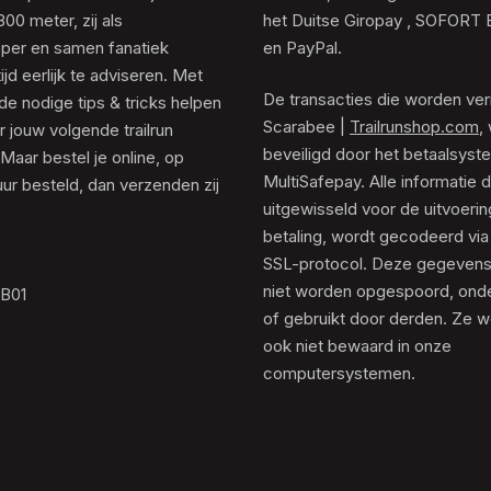
0 meter, zij als
het Duitse Giropay , SOFORT 
er en samen fanatiek
en PayPal.
tijd eerlijk te adviseren. Met
De transacties die worden ver
de nodige tips & tricks helpen
Scarabee |
Trailrunshop.com
,
 jouw volgende trailrun
beveiligd door het betaalsyst
 Maar bestel je online, op
MultiSafepay. Alle informatie 
ur besteld, dan verzenden zij
uitgewisseld voor de uitvoeri
betaling, wordt gecodeerd via
SSL-protocol. Deze gegeven
niet worden opgespoord, ond
.B01
of gebruikt door derden. Ze 
ook niet bewaard in onze
computersystemen.