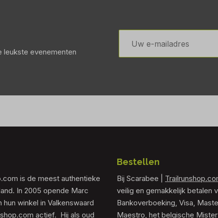
E-
mailadres
de leukste evenementen
Bestellen
p.com is de meest authentieke
Bij Scarabee |
Trailrunshop.c
rland. In 2005 opende Marc
veilig en gemakkelijk betalen v
 hun winkel in Valkenswaard
Bankoverboeking, Visa, Maste
unshop.com actief. Hij als oud
Maestro, het belgische Mister