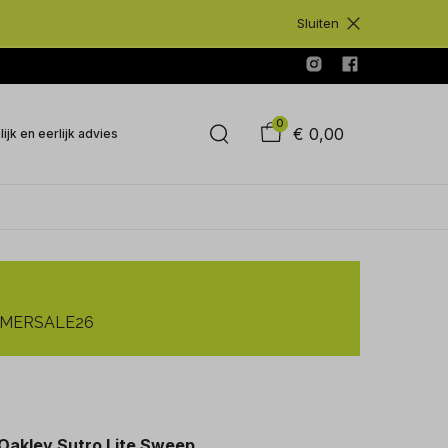
Sluiten
0
€ 0,00
ijk en eerlijk advies
SUMMERSALE26
Oakley Sutro Lite Sweep