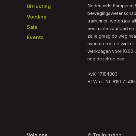
Nederlands Kampioen 80
Uitrusting
bewegingswetenschapp
Voeding
trailrunner, weten jou al
Sale
een ruime voorraad en 
ze je graag op weg naar
Events
avonturen in de winkel.
werkdagen voor 16.00 u
nog dezelfde dag.
KvK: 17184303
BTW nr: NL 8151.71.419
Volg ons
© Trailrunshop