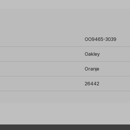
teren het comfort en de grip wanneer je zweet
t brillenglazen met Prizm™-technologie die ontworpen zijn
OO9465-3039
Oakley
Oranje
26442