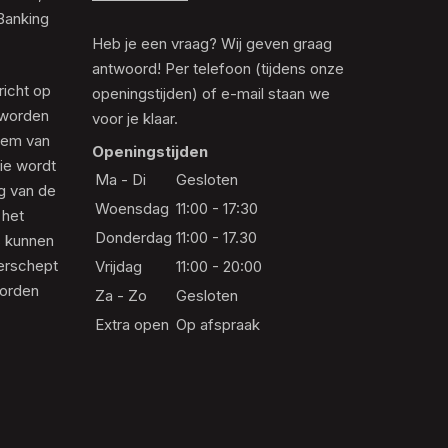
Banking
Heb je een vraag? Wij geven graag
antwoord! Per telefoon (tijdens onze
richt op
openingstijden) of e-mail staan we
 worden
voor je klaar.
eem van
Openingstijden
die wordt
Ma - Di
Gesloten
ng van de
Woensdag
11:00 - 17:30
 het
Donderdag
11:00 - 17.30
s kunnen
erschept
Vrijdag
11:00 - 20:00
worden
Za - Zo
Gesloten
Extra open
Op afspraak