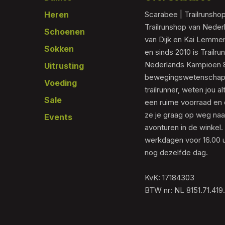
Heren
Scarabee | Trailrunsho
Trailrunshop van Nede
Schoenen
van Dijk en Kai Lemmen
Sokken
en sinds 2010 is Trailr
Nederlands Kampioen 80
Uitrusting
bewegingswetenschapp
Voeding
trailrunner, weten jou al
Sale
een ruime voorraad en 
ze je graag op weg naar
Events
avonturen in de winkel.
werkdagen voor 16.00 u
nog dezelfde dag.
KvK: 17184303
BTW nr: NL 8151.71.419