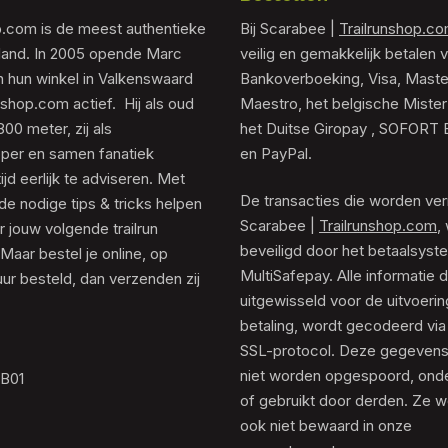
p.com is de meest authentieke
Bij Scarabee |
Trailrunshop.c
rland. In 2005 opende Marc
veilig en gemakkelijk betalen v
 hun winkel in Valkenswaard
Bankoverboeking, Visa, Maste
unshop.com actief. Hij als oud
Maestro, het belgische Mister
0 meter, zij als
het Duitse Giropay , SOFORT 
er en samen fanatiek
en PayPal.
tijd eerlijk te adviseren. Met
De transacties die worden ver
de nodige tips & tricks helpen
Scarabee |
Trailrunshop.com
,
 jouw volgende trailrun
beveiligd door het betaalsyst
 Maar bestel je online, op
MultiSafepay. Alle informatie 
ur besteld, dan verzenden zij
uitgewisseld voor de uitvoeri
betaling, wordt gecodeerd via
SSL-protocol. Deze gegeven
niet worden opgespoord, ond
.B01
of gebruikt door derden. Ze 
ook niet bewaard in onze