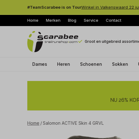
#TeamScarabee is on Tour
Winkel in Valkenswaard 22 ju
Home
Merken
Blog
Service
Contact
Groot en uitgebreid assortim
Dames
Heren
Schoenen
Sokken
Salomon
ACTIVE
NU 26% KORT
Skin
4
Home
Salomon ACTIVE Skin 4 GRVL
GRVL