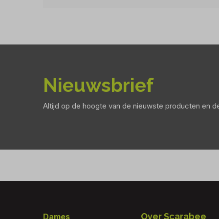
Nieuwsbrief
Altijd op de hoogte van de nieuwste producten en 
Footer
Over Scarabee
Dames