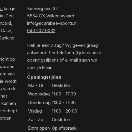
om
kun je
Kerverijplein 32
ia iDeal,
5554 CX Valkenswaard
rcard,
info@scarabee-sports.nl
 Cash,
040 207 0032
Banking
Heb je een vraag? Wij geven graag
antwoord! Per telefoon (tijdens onze
richt op
openingstijden) of e-mail staan we
 worden
voor je klaar.
eem van
Openingstijden
die wordt
Ma - Di
Gesloten
ng van de
Woensdag
11:00 - 17:30
 het
Donderdag
11:00 - 17.30
s kunnen
erschept
Vrijdag
11:00 - 20:00
worden
Za - Zo
Gesloten
Extra open
Op afspraak