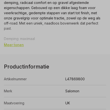
demping, radicaal comfort en op gravel afgestemde
eigenschappen. Gebouwd op een dikke laag foam voor
veerkrachtige, gedempte stappen van start tot finish, met
onze gravelgrip voor optimale tractie, zowel op de weg als
off-road. Met een uniek, naadloos bovenwerk dat perfect
past.
Demping: maximaal
Drop: 8 mm
Meer tonen
Steun: neutraal
Nophoogte: 2.5 mm
Gewicht per schoen: 275 gr
Breedte: normaal
Productinformatie
Artikelnummer
L47869800
Merk
Salomon
Maatvoering
UK