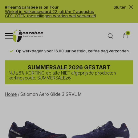
#TeamScarabee is on Tour
Sluiten
Winkel in Valkenswaard 22 juli t/m 7 augustus
GESLOTEN (bestellingen worden wel verwerkt!)
0
Op werkdagen voor 16.00 uur besteld, zelfde dag verzonden
Salomon
SUMMERSALE 2026 GESTART
Aero
NU 26% KORTING op alle NIET afgeprijsde producten
Glide
kortingscode: SUMMERSALE26
3
Home
Salomon Aero Glide 3 GRVL M
GRVL
M
-
Trailrunshop