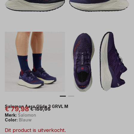
Salomon Aero Glide 3 GRVL M
€ 79,98
€ 159,95
Merk:
Salomon
Color:
Blauw
Dit product is uitverkocht.