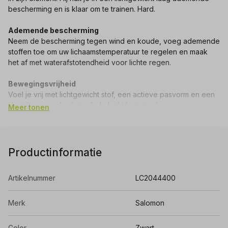
bescherming en is klaar om te trainen. Hard.
Ademende bescherming
Neem de bescherming tegen wind en koude, voeg ademende
stoffen toe om uw lichaamstemperatuur te regelen en maak
het af met waterafstotendheid voor lichte regen.
Bewegingsvrijheid
Voel je vrij met lichtgewicht stof, een actieve pasvorm en een
stretch rugpand - dat ook de lucht laat circuleren.
Meer tonen
Gewicht 134 gram
Productinformatie
Artikelnummer
LC2044400
Merk
Salomon
Color
Zwart