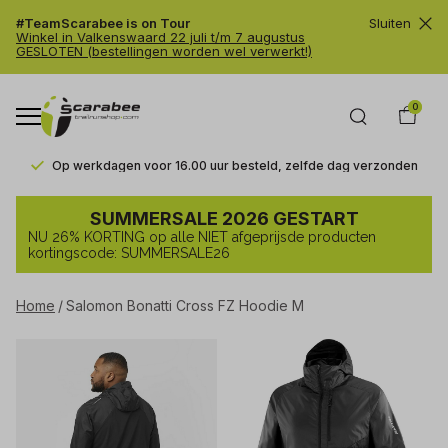
#TeamScarabee is on Tour
Sluiten
Winkel in Valkenswaard 22 juli t/m 7 augustus
GESLOTEN (bestellingen worden wel verwerkt!)
0
Op werkdagen voor 16.00 uur besteld, zelfde dag verzonden
Salomon
SUMMERSALE 2026 GESTART
Bonatti
NU 26% KORTING op alle NIET afgeprijsde producten
Cross
kortingscode: SUMMERSALE26
FZ
Home
Salomon Bonatti Cross FZ Hoodie M
Hoodie
M
-
Trailrunshop