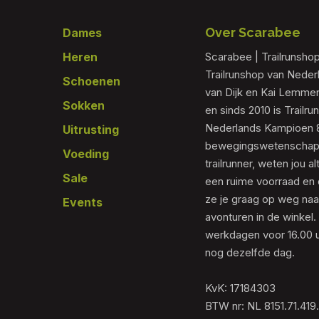
Footer
Over Scarabee
Dames
Heren
Scarabee | Trailrunsho
Trailrunshop van Nede
Schoenen
van Dijk en Kai Lemmen
Sokken
en sinds 2010 is Trailr
Nederlands Kampioen 80
Uitrusting
bewegingswetenschapp
Voeding
trailrunner, weten jou al
Sale
een ruime voorraad en 
ze je graag op weg naar
Events
avonturen in de winkel.
werkdagen voor 16.00 u
nog dezelfde dag.
KvK: 17184303
BTW nr: NL 8151.71.419