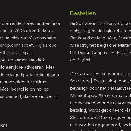
Bestellen
p.com is de meest authentieke
Bij Scarabee |
Trailrunshop.c
rland. In 2005 opende Marc
veilig en gemakkelijk betalen v
 hun winkel in Valkenswaard
Bankoverboeking, Visa, Maste
unshop.com actief. Hij als oud
Maestro, het belgische Mister
0 meter, zij als
het Duitse Giropay , SOFORT 
er en samen fanatiek
en PayPal.
tijd eerlijk te adviseren. Met
De transacties die worden ver
de nodige tips & tricks helpen
Scarabee |
Trailrunshop.com
,
 jouw volgende trailrun
beveiligd door het betaalsyst
 Maar bestel je online, op
MultiSafepay. Alle informatie 
ur besteld, dan verzenden zij
uitgewisseld voor de uitvoeri
betaling, wordt gecodeerd via
SSL-protocol. Deze gegeven
niet worden opgespoord, ond
.B01