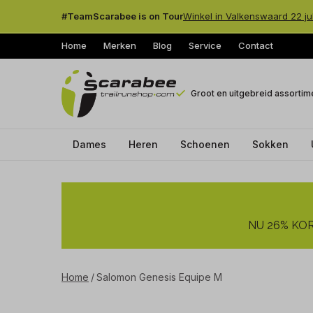
#TeamScarabee is on Tour
Winkel in Valkenswaard 22 ju
Home
Merken
Blog
Service
Contact
Groot en uitgebreid assortim
Dames
Heren
Schoenen
Sokken
Salomon
Genesis
NU 26% KORT
Equipe
M
Home
Salomon Genesis Equipe M
-