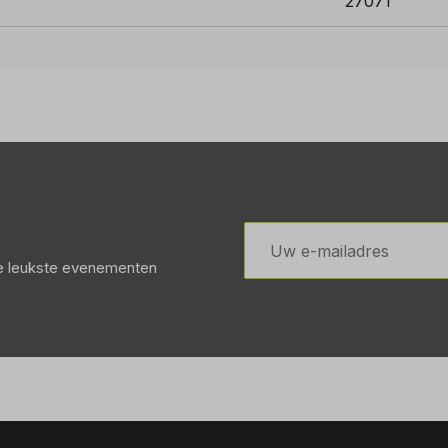
27071
E-
mailadres
de leukste evenementen