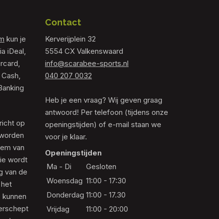
Contact
om
kun je
Kerverijplein 32
ia iDeal,
5554 CX Valkenswaard
rcard,
info@scarabee-sports.nl
 Cash,
040 207 0032
Banking
Heb je een vraag? Wij geven graag
antwoord! Per telefoon (tijdens onze
richt op
openingstijden) of e-mail staan we
 worden
voor je klaar.
eem van
Openingstijden
die wordt
Ma - Di
Gesloten
ng van de
Woensdag
11:00 - 17:30
 het
Donderdag
11:00 - 17.30
s kunnen
erschept
Vrijdag
11:00 - 20:00