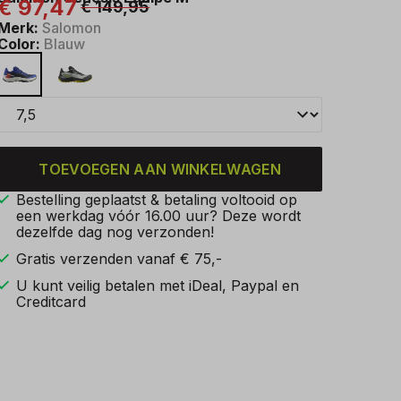
€ 97,47
€ 149,95
Merk:
Salomon
Color:
Blauw
TOEVOEGEN AAN WINKELWAGEN
Bestelling geplaatst & betaling voltooid op
een werkdag vóór 16.00 uur? Deze wordt
dezelfde dag nog verzonden!
Gratis verzenden vanaf € 75,-
U kunt veilig betalen met iDeal, Paypal en
Creditcard