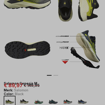
Salomon Genesis M
€ 89,97
€ 149,95
Merk:
Salomon
Color:
Black