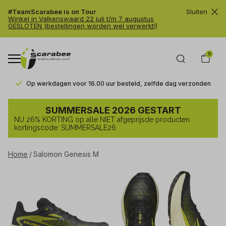
#TeamScarabee is on Tour
Sluiten
Winkel in Valkenswaard 22 juli t/m 7 augustus
GESLOTEN (bestellingen worden wel verwerkt!)
0
Op werkdagen voor 16.00 uur besteld, zelfde dag verzonden
Salomon
SUMMERSALE 2026 GESTART
Genesis
NU 26% KORTING op alle NIET afgeprijsde producten
M
kortingscode: SUMMERSALE26
-
Home
Salomon Genesis M
Trailrunshop