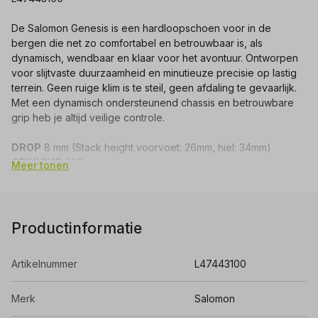
De Salomon Genesis is een hardloopschoen voor in de
bergen die net zo comfortabel en betrouwbaar is, als
dynamisch, wendbaar en klaar voor het avontuur. Ontworpen
voor slijtvaste duurzaamheid en minutieuze precisie op lastig
terrein. Geen ruige klim is te steil, geen afdaling te gevaarlijk.
Met een dynamisch ondersteunend chassis en betrouwbare
grip heb je altijd veilige controle.
DROP
8 mm (Stack height voorvoet: 26mm, hiel: 34mm)
GEWICHT
269 gram
Meer tonen
NOPHOOGTE
4,5 mm
LET OP: UK maatvoering
Productinformatie
Artikelnummer
L47443100
Merk
Salomon