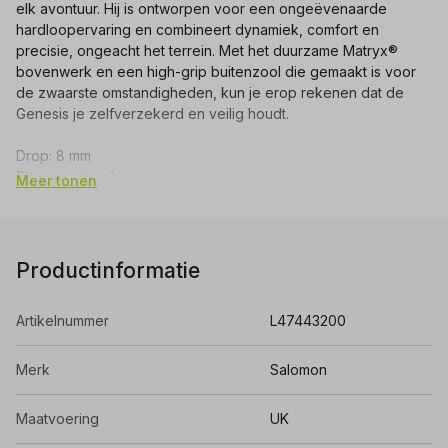
elk avontuur. Hij is ontworpen voor een ongeëvenaarde
hardloopervaring en combineert dynamiek, comfort en
precisie, ongeacht het terrein. Met het duurzame Matryx®
bovenwerk en een high-grip buitenzool die gemaakt is voor
de zwaarste omstandigheden, kun je erop rekenen dat de
Genesis je zelfverzekerd en veilig houdt.
Drop: 8 mm
Steun: neutraal
Meer tonen
Nophoogte: 4.5 mm
Gewicht per schoen: 234 gram
Breedte: normaal
Productinformatie
Artikelnummer
L47443200
Merk
Salomon
Maatvoering
UK