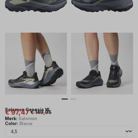
Salomon Genesis W
€ 97,47
€ 149,95
Merk:
Salomon
Color:
Blauw