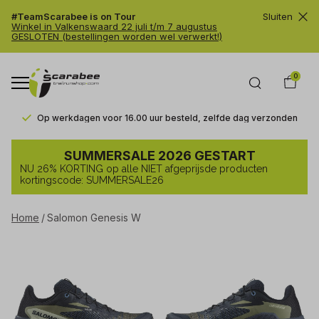
#TeamScarabee is on Tour
Sluiten
Winkel in Valkenswaard 22 juli t/m 7 augustus
GESLOTEN (bestellingen worden wel verwerkt!)
0
Op werkdagen voor 16.00 uur besteld, zelfde dag verzonden
Salomon
SUMMERSALE 2026 GESTART
Genesis
NU 26% KORTING op alle NIET afgeprijsde producten
W
kortingscode: SUMMERSALE26
-
Home
Salomon Genesis W
Trailrunshop