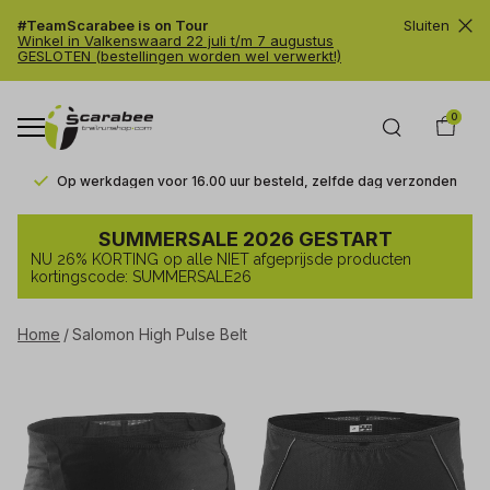
#TeamScarabee is on Tour
Sluiten
Winkel in Valkenswaard 22 juli t/m 7 augustus
GESLOTEN (bestellingen worden wel verwerkt!)
0
Op werkdagen voor 16.00 uur besteld, zelfde dag verzonden
Salomon
SUMMERSALE 2026 GESTART
High
NU 26% KORTING op alle NIET afgeprijsde producten
Pulse
kortingscode: SUMMERSALE26
Belt
Home
Salomon High Pulse Belt
-
Trailrunshop