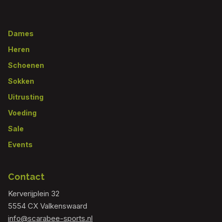
Footer
Dames
Heren
Schoenen
Sokken
Uitrusting
Voeding
Sale
Events
Contact
Kerverijplein 32
5554 CX Valkenswaard
info@scarabee-sports.nl