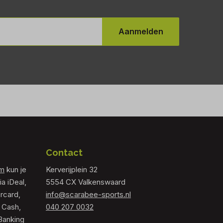
Aanmelden
Contact
om
kun je
Kerverijplein 32
ia iDeal,
5554 CX Valkenswaard
rcard,
info@scarabee-sports.nl
 Cash,
040 207 0032
Banking