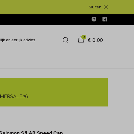
Sluiten
0
€ 0,00
ijk en eerlijk advies
SUMMERSALE26
Salomon S/LAB Speed Cap