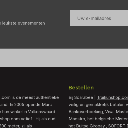
E-
mailadres
de leukste evenementen
Bestellen
p.com is de meest authentieke
Bij Scarabee |
Trailrunshop.c
rland. In 2005 opende Marc
veilig en gemakkelijk betalen v
 hun winkel in Valkenswaard
Bankoverboeking, Visa, Maste
unshop.com actief. Hij als oud
Maestro, het belgische Mister
0 meter, zij als
het Duitse Giropay , SOFORT 