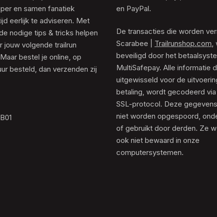
er en samen fanatiek
en PayPal.
tijd eerlijk te adviseren. Met
De transacties die worden ver
de nodige tips & tricks helpen
Scarabee |
Trailrunshop.com
,
 jouw volgende trailrun
beveiligd door het betaalsyst
 Maar bestel je online, op
MultiSafepay. Alle informatie 
ur besteld, dan verzenden zij
uitgewisseld voor de uitvoeri
betaling, wordt gecodeerd via
SSL-protocol. Deze gegeven
niet worden opgespoord, ond
.B01
of gebruikt door derden. Ze 
ook niet bewaard in onze
computersystemen.