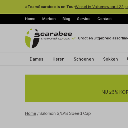
#TeamScarabee is on Tour
Winkel in Valkenswaard 22 ju
Home
Merken
Blog
Service
Contact
Groot en uitgebreid assortim
Dames
Heren
Schoenen
Sokken
Salomon
S/LAB
NU 26% KORT
Speed
Cap
Home
Salomon S/LAB Speed Cap
-