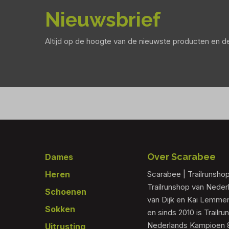
Nieuwsbrief
Altijd op de hoogte van de nieuwste producten en 
Footer
Over Scarabee
Dames
Heren
Scarabee | Trailrunsho
Trailrunshop van Nede
Schoenen
van Dijk en Kai Lemmen
Sokken
en sinds 2010 is Trailr
Nederlands Kampioen 80
Uitrusting