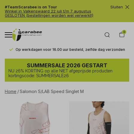
#TeamScarabee is on Tour
Sluiten
Winkel in Valkenswaard 22 juli t/m 7 augustus
GESLOTEN (bestellingen worden wel verwerkt!)
0
Op werkdagen voor 16.00 uur besteld, zelfde dag verzonden
Salomon
SUMMERSALE 2026 GESTART
S/LAB
NU 26% KORTING op alle NIET afgeprijsde producten
Speed
kortingscode: SUMMERSALE26
Singlet
Home
Salomon S/LAB Speed Singlet M
M
-
Trailrunshop