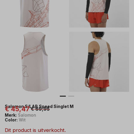
Salomon S/LAB Speed Singlet M
€ 45,47
€ 69,95
Merk:
Salomon
Color:
Wit
Dit product is uitverkocht.