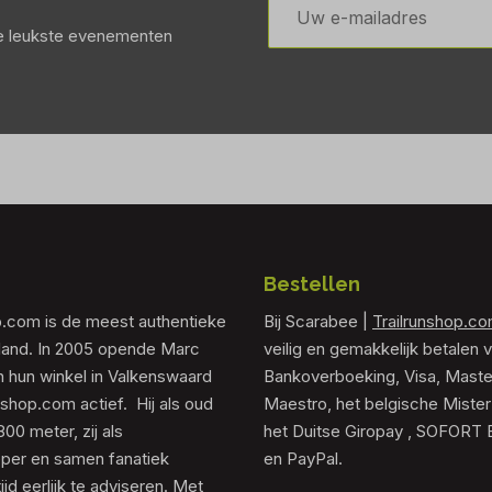
mailadres
de leukste evenementen
Bestellen
p.com is de meest authentieke
Bij Scarabee |
Trailrunshop.c
rland. In 2005 opende Marc
veilig en gemakkelijk betalen v
 hun winkel in Valkenswaard
Bankoverboeking, Visa, Maste
unshop.com actief. Hij als oud
Maestro, het belgische Mister
0 meter, zij als
het Duitse Giropay , SOFORT 
er en samen fanatiek
en PayPal.
tijd eerlijk te adviseren. Met