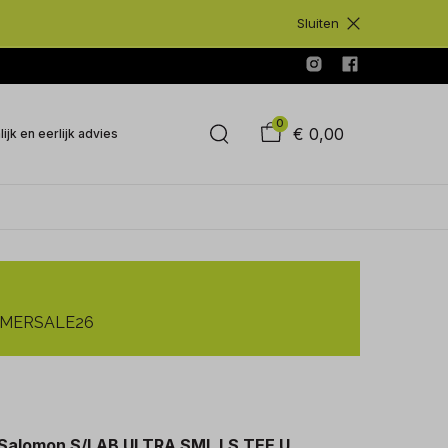
Sluiten
0
€ 0,00
ijk en eerlijk advies
SUMMERSALE26
Salomon S/LAB ULTRA SML LS TEE U