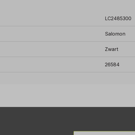
LC2485300
Salomon
Zwart
26584
E-