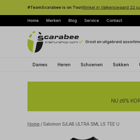
#TeamScarabee is on Tour
Winkel in Valkenswaard 22 ju
Home
Merken
Blog
Service
Contact
Groot en uitgebreid assortim
Dames
Heren
Schoenen
Sokken
Salomon
S/LAB
NU 26% KORT
ULTRA
SML
Home
Salomon S/LAB ULTRA SML LS TEE U
LS