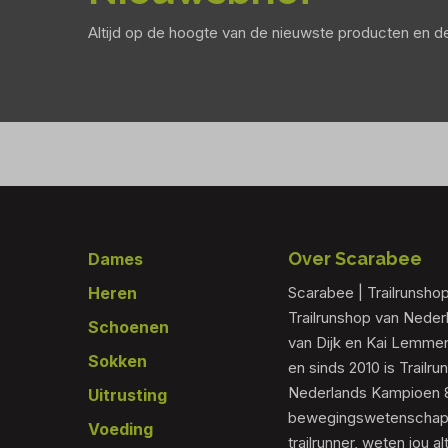
Altijd op de hoogte van de nieuwste producten en 
Footer
Over Scarabee
Dames
Heren
Scarabee | Trailrunsho
Trailrunshop van Nede
Schoenen
van Dijk en Kai Lemmen
Sokken
en sinds 2010 is Trailr
Nederlands Kampioen 80
Uitrusting
bewegingswetenschapp
Voeding
trailrunner, weten jou al