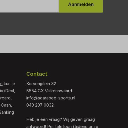
Aanmelden
Contact
om
kun je
Kerverijplein 32
ia iDeal,
5554 CX Valkenswaard
rcard,
info@scarabee-sports.nl
 Cash,
040 207 0032
Banking
Heb je een vraag? Wij geven graag
antwoord! Per telefoon (tijdens onze