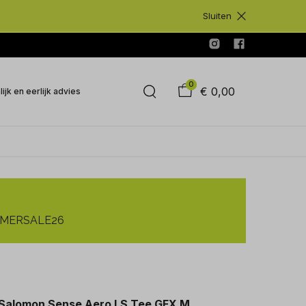
Sluiten
0
€ 0,00
ijk en eerlijk advies
SUMMERSALE26
Salomon Sense Aero LS Tee GFX M