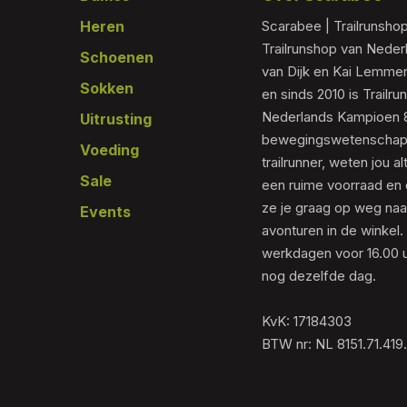
Heren
Scarabee | Trailrunsho
Trailrunshop van Nede
Schoenen
van Dijk en Kai Lemmen
Sokken
en sinds 2010 is Trailr
Nederlands Kampioen 80
Uitrusting
bewegingswetenschapp
Voeding
trailrunner, weten jou al
Sale
een ruime voorraad en 
ze je graag op weg naar
Events
avonturen in de winkel.
werkdagen voor 16.00 u
nog dezelfde dag.
KvK: 17184303
BTW nr: NL 8151.71.419