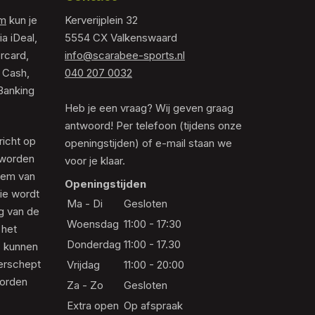
om
kun je
Kerverijplein 32
ia iDeal,
5554 CX Valkenswaard
rcard,
info@scarabee-sports.nl
 Cash,
040 207 0032
Banking
Heb je een vraag? Wij geven graag
antwoord! Per telefoon (tijdens onze
richt op
openingstijden) of e-mail staan we
 worden
voor je klaar.
eem van
Openingstijden
die wordt
Ma - Di
Gesloten
ng van de
Woensdag
11:00 - 17:30
 het
Donderdag
11:00 - 17.30
s kunnen
erschept
Vrijdag
11:00 - 20:00
worden
Za - Zo
Gesloten
Extra open
Op afspraak