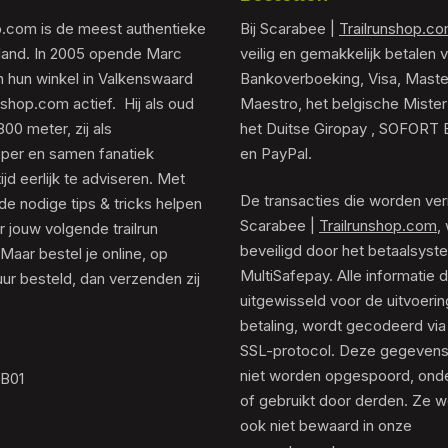
p.com is de meest authentieke
Bij Scarabee |
Trailrunshop.c
rland. In 2005 opende Marc
veilig en gemakkelijk betalen v
 hun winkel in Valkenswaard
Bankoverboeking, Visa, Maste
unshop.com actief. Hij als oud
Maestro, het belgische Mister
0 meter, zij als
het Duitse Giropay , SOFORT 
er en samen fanatiek
en PayPal.
tijd eerlijk te adviseren. Met
De transacties die worden ver
de nodige tips & tricks helpen
Scarabee |
Trailrunshop.com
,
 jouw volgende trailrun
beveiligd door het betaalsyst
 Maar bestel je online, op
MultiSafepay. Alle informatie 
ur besteld, dan verzenden zij
uitgewisseld voor de uitvoeri
betaling, wordt gecodeerd via
SSL-protocol. Deze gegeven
niet worden opgespoord, ond
.B01
of gebruikt door derden. Ze 
ook niet bewaard in onze