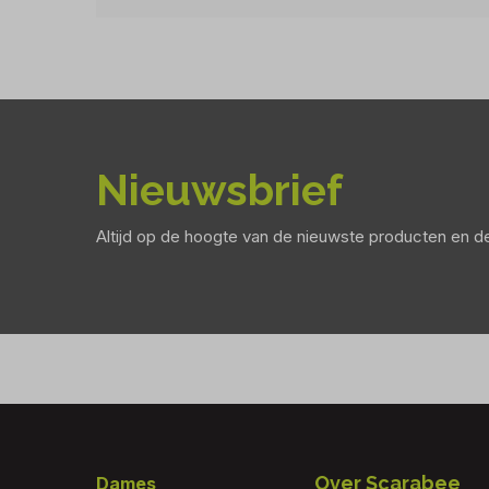
Nieuwsbrief
Altijd op de hoogte van de nieuwste producten en 
Footer
Over Scarabee
Dames