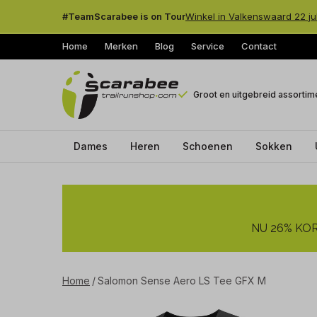
#TeamScarabee is on Tour
Winkel in Valkenswaard 22 ju
Home
Merken
Blog
Service
Contact
Groot en uitgebreid assortim
Dames
Heren
Schoenen
Sokken
Salomon
Sense
NU 26% KORT
Aero
LS
Home
Salomon Sense Aero LS Tee GFX M
Tee