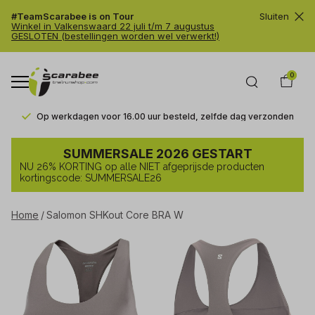
#TeamScarabee is on Tour
Sluiten
Winkel in Valkenswaard 22 juli t/m 7 augustus
GESLOTEN (bestellingen worden wel verwerkt!)
0
Op werkdagen voor 16.00 uur besteld, zelfde dag verzonden
Salomon
SUMMERSALE 2026 GESTART
SHKout
NU 26% KORTING op alle NIET afgeprijsde producten
Core
kortingscode: SUMMERSALE26
BRA
Home
Salomon SHKout Core BRA W
W
-
Trailrunshop