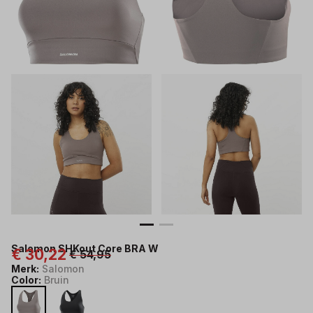
Salomon SHKout Core BRA W
€ 30,22
€ 54,95
Merk:
Salomon
Color:
Bruin