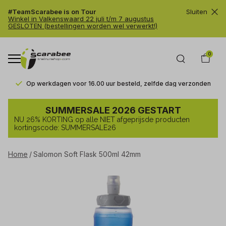
#TeamScarabee is on Tour
Sluiten
Winkel in Valkenswaard 22 juli t/m 7 augustus
GESLOTEN (bestellingen worden wel verwerkt!)
0
Op werkdagen voor 16.00 uur besteld, zelfde dag verzonden
Salomon
SUMMERSALE 2026 GESTART
Soft
NU 26% KORTING op alle NIET afgeprijsde producten
Flask
kortingscode: SUMMERSALE26
500ml
Home
Salomon Soft Flask 500ml 42mm
42mm
-
Trailrunshop