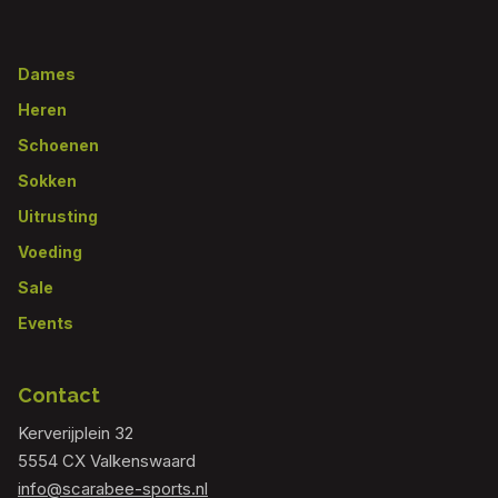
Footer
Dames
Heren
Schoenen
Sokken
Uitrusting
Voeding
Sale
Events
Contact
Kerverijplein 32
5554 CX Valkenswaard
info@scarabee-sports.nl