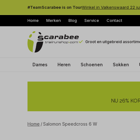
#TeamScarabee is on Tour
Winkel in Valkenswaard 22 ju
Home
Merken
Blog
Service
Contact
Groot en uitgebreid assortim
Dames
Heren
Schoenen
Sokken
Salomon
Speedcross
NU 26% KORT
6
W
Home
Salomon Speedcross 6 W
-