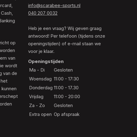
rcard,
info@scarabee-sports.nl
 Cash,
040 207 0032
Banking
Heb je een vraag? Wij geven graag
antwoord! Per telefoon (tijdens onze
richt op
openingstijden) of e-mail staan we
 worden
voor je klaar.
eem van
Openingstijden
die wordt
Ma - Di
Gesloten
ng van de
Woensdag
11:00 - 17:30
 het
Donderdag
11:00 - 17.30
s kunnen
erschept
Vrijdag
11:00 - 20:00
worden
Za - Zo
Gesloten
Extra open
Op afspraak