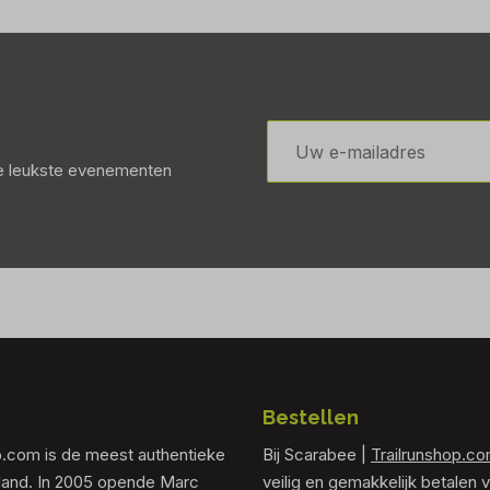
E-
mailadres
de leukste evenementen
Bestellen
p.com is de meest authentieke
Bij Scarabee |
Trailrunshop.c
rland. In 2005 opende Marc
veilig en gemakkelijk betalen v