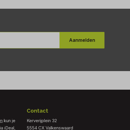
Aanmelden
Contact
om
kun je
Kerverijplein 32
ia iDeal,
5554 CX Valkenswaard