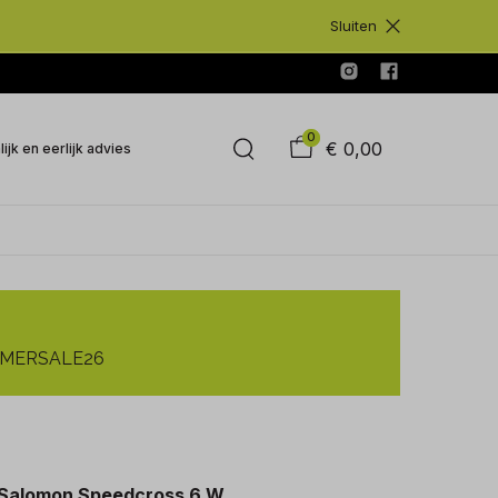
Sluiten
0
€ 0,00
ijk en eerlijk advies
SUMMERSALE26
Salomon Speedcross 6 W