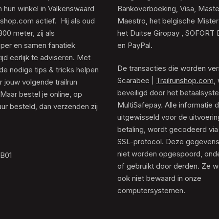
 hun winkel in Valkenswaard
Bankoverboeking, Visa, Maste
unshop.com actief. Hij als oud
Maestro, het belgische Mister
0 meter, zij als
het Duitse Giropay , SOFORT 
er en samen fanatiek
en PayPal.
tijd eerlijk te adviseren. Met
De transacties die worden ver
de nodige tips & tricks helpen
Scarabee |
Trailrunshop.com
,
 jouw volgende trailrun
beveiligd door het betaalsyst
 Maar bestel je online, op
MultiSafepay. Alle informatie 
ur besteld, dan verzenden zij
uitgewisseld voor de uitvoeri
betaling, wordt gecodeerd via
SSL-protocol. Deze gegeven
niet worden opgespoord, ond
.B01
of gebruikt door derden. Ze 
ook niet bewaard in onze
computersystemen.