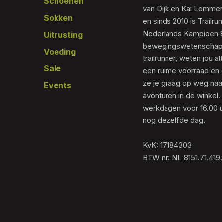
Schoenen
van Dijk en Kai Lemmen
Sokken
en sinds 2010 is Trailr
Nederlands Kampioen 80
Uitrusting
bewegingswetenschapp
Voeding
trailrunner, weten jou al
Sale
een ruime voorraad en 
ze je graag op weg naar
Events
avonturen in de winkel.
werkdagen voor 16.00 u
nog dezelfde dag.
KvK: 17184303
BTW nr: NL 8151.71.419