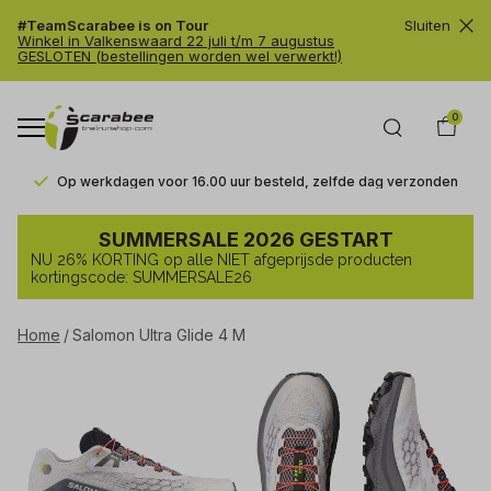
#TeamScarabee is on Tour
Sluiten
Winkel in Valkenswaard 22 juli t/m 7 augustus
GESLOTEN (bestellingen worden wel verwerkt!)
0
Op werkdagen voor 16.00 uur besteld, zelfde dag verzonden
Salomon
SUMMERSALE 2026 GESTART
Ultra
NU 26% KORTING op alle NIET afgeprijsde producten
Glide
kortingscode: SUMMERSALE26
4
Home
Salomon Ultra Glide 4 M
M
-
Trailrunshop