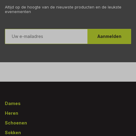
Altijd op de hoogte van de nieuwste producten en de leukste
evenementen
E-
mailadres
Aanmelden
Footer
Dames
Heren
Schoenen
Sokken