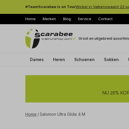
#TeamScarabee is on Tour
Winkel in Valkenswaard 22 ju
Home
Merken
Blog
Service
Contact
Groot en uitgebreid assortim
Dames
Heren
Schoenen
Sokken
Salomon
Ultra
NU 26% KORT
Glide
4
Home
Salomon Ultra Glide 4 M
M