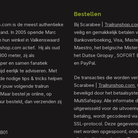
Bestellen
p.com is de meest authentieke
Bij Scarabee |
Trailrunshop.c
rland. In 2005 opende Marc
veilig en gemakkelijk betalen v
 hun winkel in Valkenswaard
Bankoverboeking, Visa, Maste
unshop.com actief. Hij als oud
Maestro, het belgische Mister
0 meter, zij als
het Duitse Giropay , SOFORT 
er en samen fanatiek
en PayPal.
tijd eerlijk te adviseren. Met
De transacties die worden ver
de nodige tips & tricks helpen
Scarabee |
Trailrunshop.com
,
 jouw volgende trailrun
beveiligd door het betaalsyst
 Maar bestel je online, op
MultiSafepay. Alle informatie 
ur besteld, dan verzenden zij
uitgewisseld voor de uitvoeri
betaling, wordt gecodeerd via
SSL-protocol. Deze gegeven
niet worden opgespoord, ond
.B01