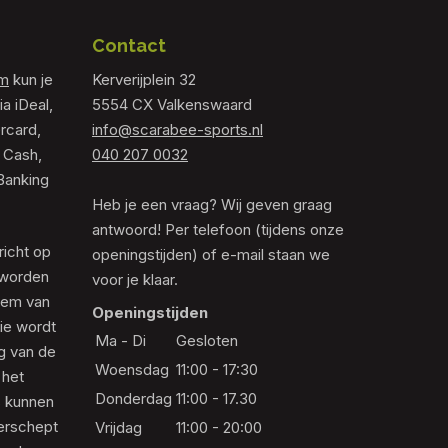
Contact
om
kun je
Kerverijplein 32
ia iDeal,
5554 CX Valkenswaard
rcard,
info@scarabee-sports.nl
 Cash,
040 207 0032
Banking
Heb je een vraag? Wij geven graag
antwoord! Per telefoon (tijdens onze
richt op
openingstijden) of e-mail staan we
 worden
voor je klaar.
eem van
Openingstijden
die wordt
Ma - Di
Gesloten
ng van de
Woensdag
11:00 - 17:30
 het
Donderdag
11:00 - 17.30
s kunnen
erschept
Vrijdag
11:00 - 20:00