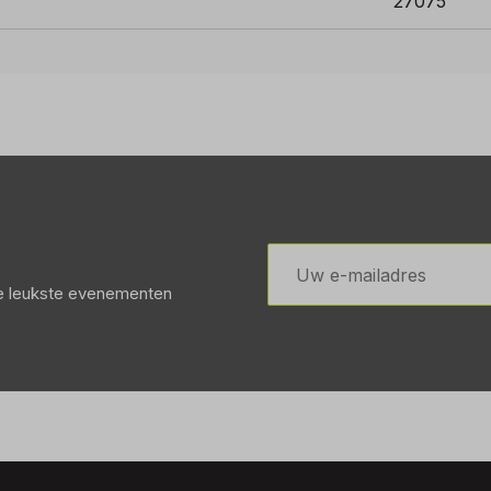
27075
E-
mailadres
de leukste evenementen