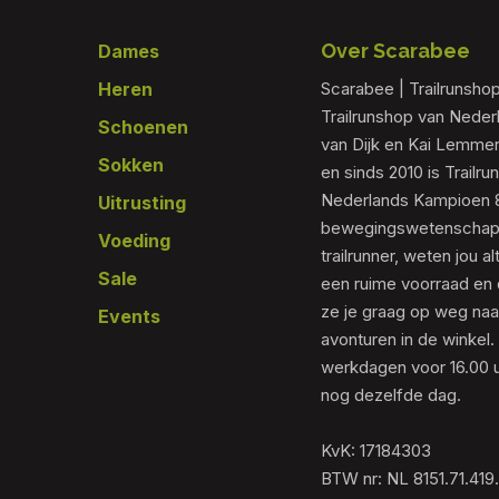
Footer
Over Scarabee
Dames
Heren
Scarabee | Trailrunsho
Trailrunshop van Nede
Schoenen
van Dijk en Kai Lemmen
Sokken
en sinds 2010 is Trailr
Nederlands Kampioen 80
Uitrusting
bewegingswetenschapp
Voeding
trailrunner, weten jou al
Sale
een ruime voorraad en 
ze je graag op weg naar
Events
avonturen in de winkel.
werkdagen voor 16.00 u
nog dezelfde dag.
KvK: 17184303
BTW nr: NL 8151.71.419