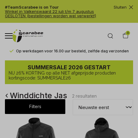
#TeamScarabee is on Tour
Sluiten
Winkel in Valkenswaard 22 juli t/m 7 augustus
GESLOTEN (bestellingen worden wel verwerkt!)
0
Op werkdagen voor 16.00 uur besteld, zelfde dag verzonden
Winddichte
SUMMERSALE 2026 GESTART
Jas
NU 26% KORTING op alle NIET afgeprijsde producten
-
kortingscode: SUMMERSALE26
Trailrunshop
Winddichte Jas
2 resultaten
Filters