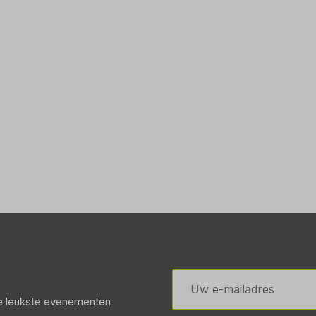
E-
mailadres
de leukste evenementen