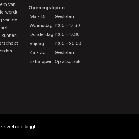
eem van
Openingstijden
die wordt
Ma - Di
Gesloten
ng van de
Woensdag
11:00 - 17:30
 het
Donderdag
11:00 - 17.30
s kunnen
erschept
Vrijdag
11:00 - 20:00
worden
Za - Zo
Gesloten
Extra open
Op afspraak
e website krijgt.