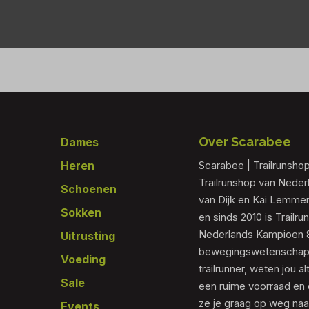
Footer
Over Scarabee
Dames
Heren
Scarabee | Trailrunsho
Trailrunshop van Nede
Schoenen
van Dijk en Kai Lemmen
Sokken
en sinds 2010 is Trailr
Nederlands Kampioen 80
Uitrusting
bewegingswetenschapp
Voeding
trailrunner, weten jou al
Sale
een ruime voorraad en 
ze je graag op weg naar
Events