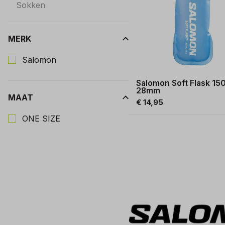
Sokken
MERK
Kies een Merk om op te filteren
Salomon
Salomon Soft Flask 15
28mm
MAAT
€ 14,95
Kies een Maat om op te filteren
ONE SIZE