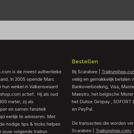
Bestellen
p.com is de meest authentieke
Bij Scarabee |
Trailrunshop.c
rland. In 2005 opende Marc
veilig en gemakkelijk betalen v
 hun winkel in Valkenswaard
Bankoverboeking, Visa, Maste
unshop.com actief. Hij als oud
Maestro, het belgische Mister
0 meter, zij als
het Duitse Giropay , SOFORT 
er en samen fanatiek
en PayPal.
tijd eerlijk te adviseren. Met
De transacties die worden ver
de nodige tips & tricks helpen
Scarabee |
Trailrunshop.com
,
 jouw volgende trailrun