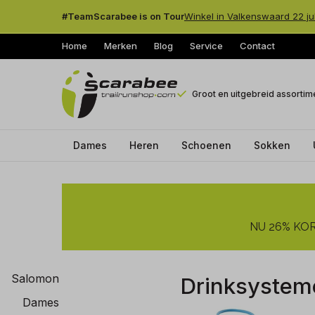
#TeamScarabee is on Tour
Winkel in Valkenswaard 22 ju
Home
Merken
Blog
Service
Contact
Groot en uitgebreid assortim
Dames
Heren
Schoenen
Sokken
Drinksystemen
-
NU 26% KORT
Trailrunshop
Salomon
Drinksystem
Dames