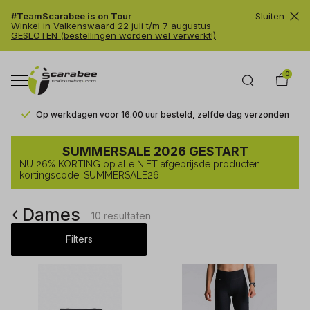
#TeamScarabee is on Tour
Sluiten
Winkel in Valkenswaard 22 juli t/m 7 augustus
GESLOTEN (bestellingen worden wel verwerkt!)
0
Op werkdagen voor 16.00 uur besteld, zelfde dag verzonden
Zoekresultaten
SUMMERSALE 2026 GESTART
voor
NU 26% KORTING op alle NIET afgeprijsde producten
's
kortingscode: SUMMERSALE26
lab
Dames
genesis'
10 resultaten
-
Filters
Trailrunshop