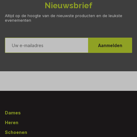
Nieuwsbrief
Altijd op de hoogte van de nieuwste producten en de leukste
evenementen
E-
mailadres
Aanmelden
Footer
Dames
Heren
Schoenen