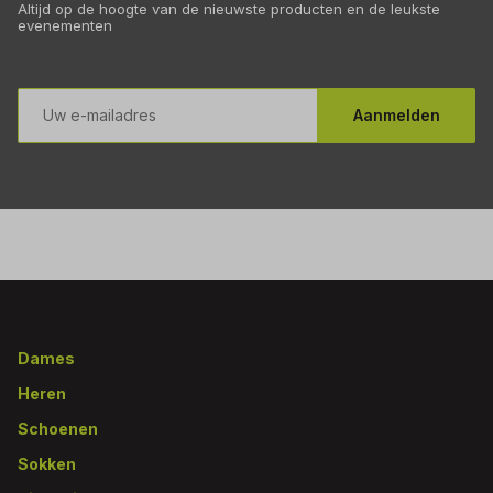
Altijd op de hoogte van de nieuwste producten en de leukste
evenementen
E-
mailadres
Aanmelden
Footer
Dames
Heren
Schoenen
Sokken